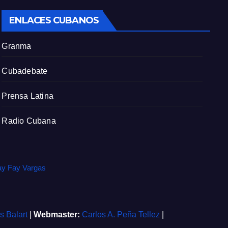
c
ENLACES CUBANOS
r
e
Granma
e
n
Cubadebate
Prensa Latina
Radio Cubana
ay Fay Vargas
is Balart
|
Webmaster:
Carlos A. Peña Tellez
|