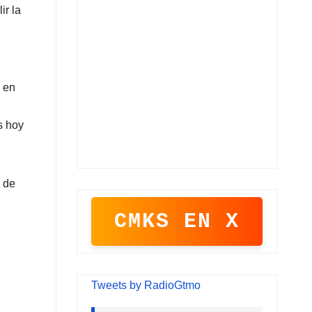
ir la
s en
s hoy
 de
CMKS EN X
Tweets by RadioGtmo