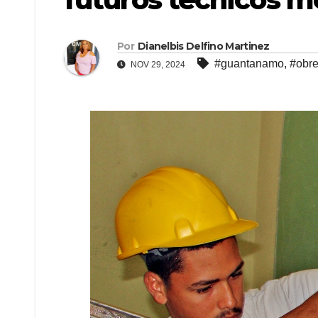
Por
Dianelbis Delfino Martinez
#guantanamo
,
#obre
NOV 29, 2024