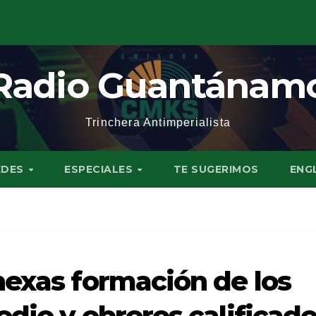
Radio Guantánam
Trinchera Antimperialista
EDES
ESPECIALES
TE SUGERIMOS
ENG
nexas formación de los
dio y obreros calificad