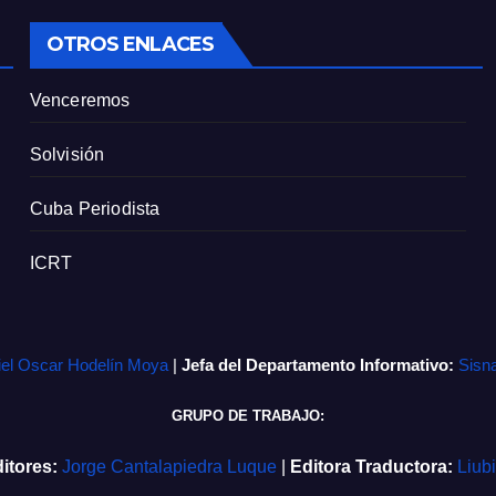
OTROS ENLACES
Venceremos
Solvisión
Cuba Periodista
ICRT
iel Oscar Hodelín Moya
|
Jefa del Departamento Informativo:
Sisn
GRUPO DE TRABAJO:
itores:
Jorge Cantalapiedra Luque
|
Editora Traductora:
Liub