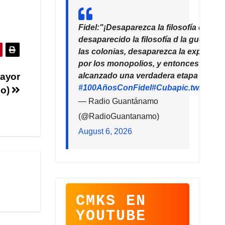
Fidel:"¡Desaparezca la filosofía del de
desaparecido la filosofía d la guerra!
las colonias, desaparezca la explotaci
por los monopolios, y entonces la hu
alcanzado una verdadera etapa de pro
ayor
#100AñosConFidel
#Cuba
pic.twitter
io)
— Radio Guantánamo
(@RadioGuantanamo)
August 6, 2026
CMKS EN
YOUTUBE