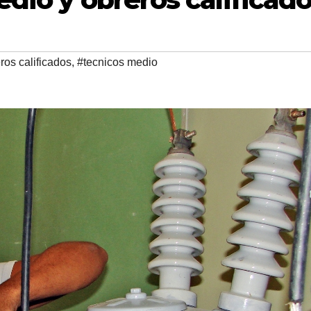
ros calificados
,
#tecnicos medio