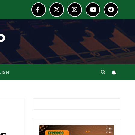
o
LISH
os