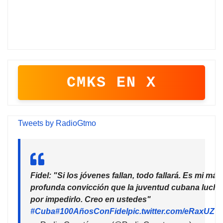
CMKS EN X
Tweets by RadioGtmo
Fidel: "Si los jóvenes fallan, todo fallará. Es mi más
profunda convicción que la juventud cubana lucha
por impedirlo. Creo en ustedes"
#Cuba
#100AñosConFidel
pic.twitter.com/eRaxUZ7