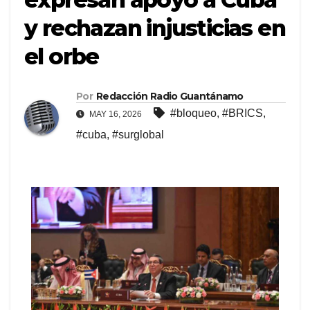
y rechazan injusticias en
el orbe
Por
Redacción Radio Guantánamo
#bloqueo
,
#BRICS
,
MAY 16, 2026
#cuba
,
#surglobal