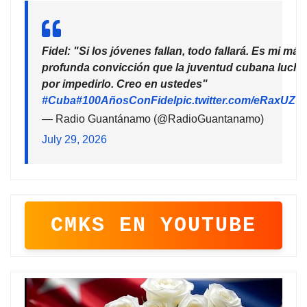
Fidel: "Si los jóvenes fallan, todo fallará. Es mi más
profunda convicción que la juventud cubana lucha
por impedirlo. Creo en ustedes"
#Cuba
#100AñosConFidel
pic.twitter.com/eRaxUZ7
— Radio Guantánamo (@RadioGuantanamo)
July 29, 2026
CMKS EN YOUTUBE