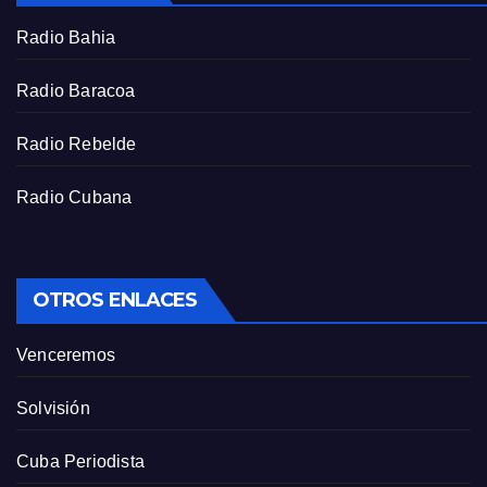
r
Radio Bahia
e
e
Radio Baracoa
n
Radio Rebelde
Radio Cubana
OTROS ENLACES
Venceremos
Solvisión
Cuba Periodista