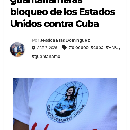
bloqueo de los Estados
Unidos contra Cuba
Por
Jessica Elías Dominguez
#bloqueo
,
#cuba
,
#FMC
,
ABR 7, 2026
#guantanamo