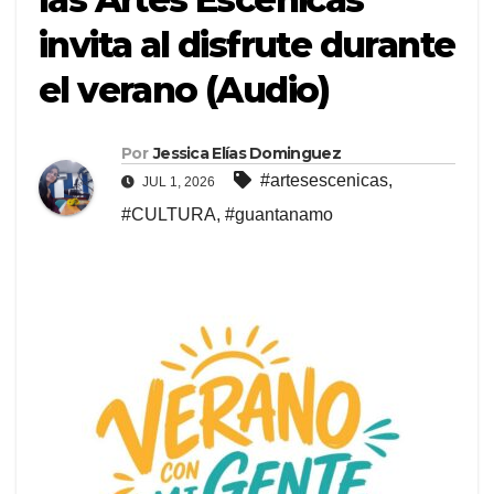
invita al disfrute durante
el verano (Audio)
Por
Jessica Elías Dominguez
#artesescenicas
,
JUL 1, 2026
#CULTURA
,
#guantanamo