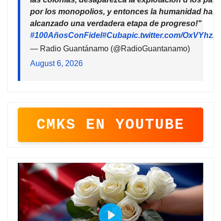
por los monopolios, y entonces la humanidad habr
alcanzado una verdadera etapa de progreso!"
#100AñosConFidel
#Cuba
pic.twitter.com/OxVYhzZ
— Radio Guantánamo (@RadioGuantanamo)
August 6, 2026
CMKS EN YOUTUBE