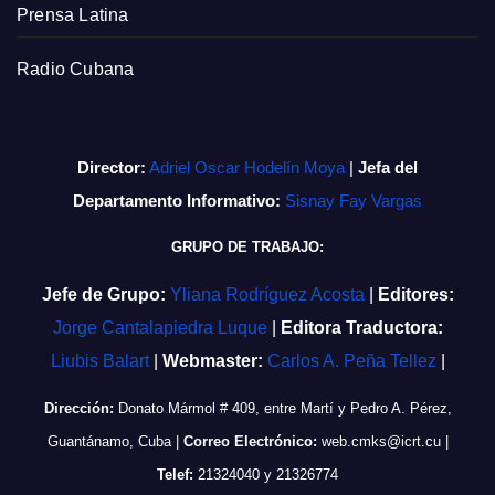
Prensa Latina
Radio Cubana
Director:
Adriel Oscar Hodelín Moya
|
Jefa del
Departamento Informativo:
Sisnay Fay Vargas
GRUPO DE TRABAJO:
Jefe de Grupo:
Yliana Rodríguez Acosta
|
Editores:
Jorge Cantalapiedra Luque
|
Editora Traductora:
Liubis Balart
|
Webmaster:
Carlos A. Peña Tellez
|
Dirección:
Donato Mármol # 409, entre Martí y Pedro A. Pérez,
Guantánamo, Cuba
|
Correo Electrónico:
web.cmks@icrt.cu
|
Telef:
21324040 y 21326774