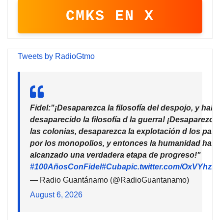
CMKS EN X
Tweets by RadioGtmo
Fidel:"¡Desaparezca la filosofía del despojo, y habr
desaparecido la filosofía d la guerra! ¡Desaparezca
las colonias, desaparezca la explotación d los país
por los monopolios, y entonces la humanidad habr
alcanzado una verdadera etapa de progreso!"
#100AñosConFidel
#Cuba
pic.twitter.com/OxVYhzZ
— Radio Guantánamo (@RadioGuantanamo)
August 6, 2026