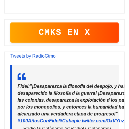
CMKS EN X
Tweets by RadioGtmo
Fidel:"¡Desaparezca la filosofía del despojo, y habr
desaparecido la filosofía d la guerra! ¡Desaparezca
las colonias, desaparezca la explotación d los país
por los monopolios, y entonces la humanidad habr
alcanzado una verdadera etapa de progreso!"
#100AñosConFidel
#Cuba
pic.twitter.com/OxVYhzZ
— Radio Guantánamo (@RadioGuantanamo)