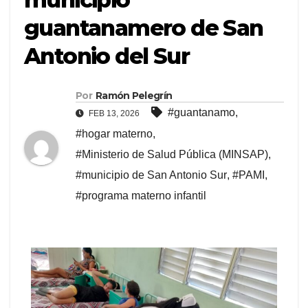
guantanamero de San
Antonio del Sur
Por
Ramón Pelegrín
#guantanamo
,
FEB 13, 2026
#hogar materno
,
#Ministerio de Salud Pública (MINSAP)
,
#municipio de San Antonio Sur
,
#PAMI
,
#programa materno infantil