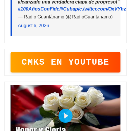
alcanzado una verdadera etapa de progreso!"
#100AñosConFidel
#Cuba
pic.twitter.com/OxVYhzZ
— Radio Guantánamo (@RadioGuantanamo)
August 6, 2026
CMKS EN YOUTUBE
P
l