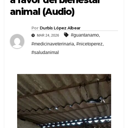
animal (Audio)
Por
Durbis López Albear
#guantanamo
,
MAR 24, 2026
#medicinaveterinaria
,
#nicetoperez
,
#saludanimal