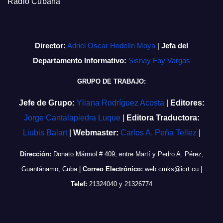
Radio Cubana
Director:
Adriel Oscar Hodelín Moya
|
Jefa del
Departamento Informativo:
Sisnay Fay Vargas
GRUPO DE TRABAJO:
Jefe de Grupo:
Yliana Rodríguez Acosta
|
Editores:
Jorge Cantalapiedra Luque
|
Editora Traductora:
Liubis Balart
|
Webmaster:
Carlos A. Peña Tellez
|
Dirección:
Donato Mármol # 409, entre Martí y Pedro A. Pérez,
Guantánamo, Cuba
|
Correo Electrónico:
web.cmks@icrt.cu
|
Telef:
21324040 y 21326774