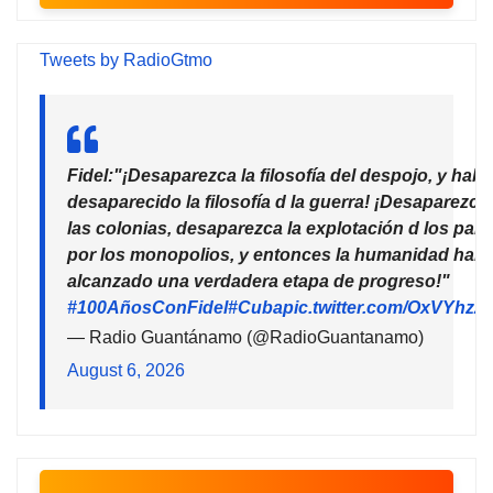
Tweets by RadioGtmo
Fidel:"¡Desaparezca la filosofía del despojo, y habr
desaparecido la filosofía d la guerra! ¡Desaparezca
las colonias, desaparezca la explotación d los país
por los monopolios, y entonces la humanidad habr
alcanzado una verdadera etapa de progreso!"
#100AñosConFidel
#Cuba
pic.twitter.com/OxVYhzZ
— Radio Guantánamo (@RadioGuantanamo)
August 6, 2026