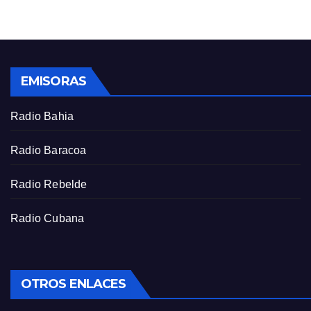
g
u
s
l
l
s
EMISORAS
c
r
Radio Bahia
e
e
Radio Baracoa
n
Radio Rebelde
Radio Cubana
OTROS ENLACES