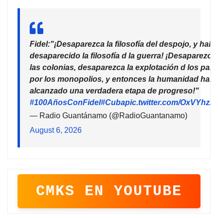
Fidel:"¡Desaparezca la filosofía del despojo, y habr
desaparecido la filosofía d la guerra! ¡Desaparezca
las colonias, desaparezca la explotación d los país
por los monopolios, y entonces la humanidad habr
alcanzado una verdadera etapa de progreso!"
#100AñosConFidel
#Cuba
pic.twitter.com/OxVYhzZ
— Radio Guantánamo (@RadioGuantanamo)
August 6, 2026
CMKS EN YOUTUBE