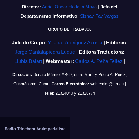
Director:
Adriel Oscar Hodelín Moya
|
Jefa del
Departamento Informativo:
Sisnay Fay Vargas
GRUPO DE TRABAJO:
Jefe de Grupo:
Yliana Rodríguez Acosta
|
Editores:
Jorge Cantalapiedra Luque
|
Editora Traductora:
Liubis Balart
|
Webmaster:
Carlos A. Peña Tellez
|
Dirección:
Donato Mármol # 409, entre Martí y Pedro A. Pérez,
Guantánamo, Cuba
|
Correo Electrónico:
web.cmks@icrt.cu
|
Telef:
21324040 y 21326774
Radio Trinchera Antimperialista