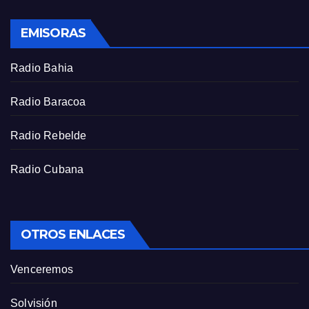
l
s
EMISORAS
c
r
Radio Bahia
e
e
Radio Baracoa
n
Radio Rebelde
Radio Cubana
OTROS ENLACES
Venceremos
Solvisión