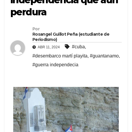
perdura
Por
Rosangel Guillot Peña (estudiante de
Periodismo)
#cuba
,
ABR 11, 2024
#desembarco martí playita
,
#guantanamo
,
#guerra independecia