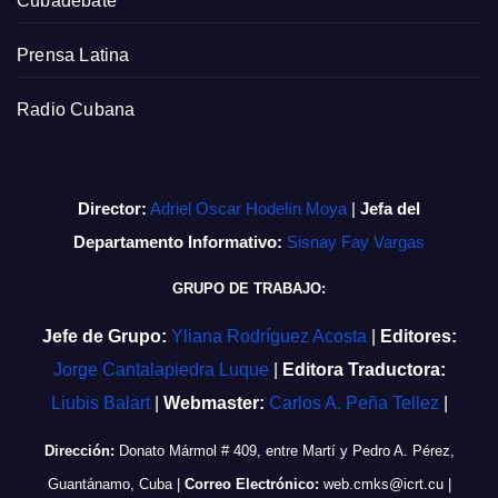
Cubadebate
Prensa Latina
Radio Cubana
Director:
Adriel Oscar Hodelín Moya
|
Jefa del
Departamento Informativo:
Sisnay Fay Vargas
GRUPO DE TRABAJO:
Jefe de Grupo:
Yliana Rodríguez Acosta
|
Editores:
Jorge Cantalapiedra Luque
|
Editora Traductora:
Liubis Balart
|
Webmaster:
Carlos A. Peña Tellez
|
Dirección:
Donato Mármol # 409, entre Martí y Pedro A. Pérez,
Guantánamo, Cuba
|
Correo Electrónico:
web.cmks@icrt.cu
|