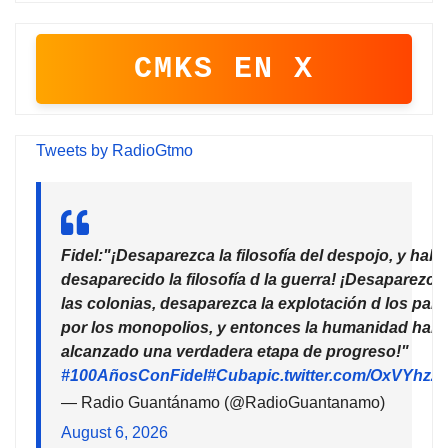
CMKS EN X
Tweets by RadioGtmo
Fidel:"¡Desaparezca la filosofía del despojo, y habr
desaparecido la filosofía d la guerra! ¡Desaparezca
las colonias, desaparezca la explotación d los país
por los monopolios, y entonces la humanidad habr
alcanzado una verdadera etapa de progreso!"
#100AñosConFidel
#Cuba
pic.twitter.com/OxVYhzZ
— Radio Guantánamo (@RadioGuantanamo)
August 6, 2026