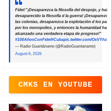
Fidel:"¡Desaparezca la filosofía del despojo, y habr
desaparecido la filosofía d la guerra! ¡Desaparezca
las colonias, desaparezca la explotación d los país
por los monopolios, y entonces la humanidad habr
alcanzado una verdadera etapa de progreso!"
#100AñosConFidel
#Cuba
pic.twitter.com/OxVYhzZ
— Radio Guantánamo (@RadioGuantanamo)
August 6, 2026
CMKS EN YOUTUBE