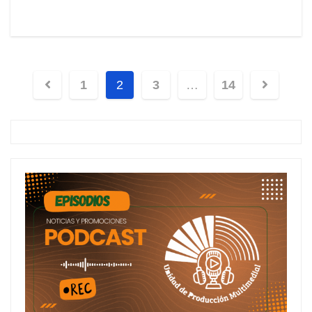
1
2
3
…
14