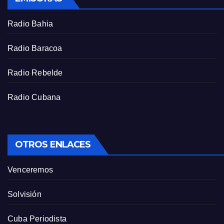
c
r
Radio Bahia
e
e
Radio Baracoa
n
Radio Rebelde
Radio Cubana
OTROS ENLACES
Venceremos
Solvisión
Cuba Periodista