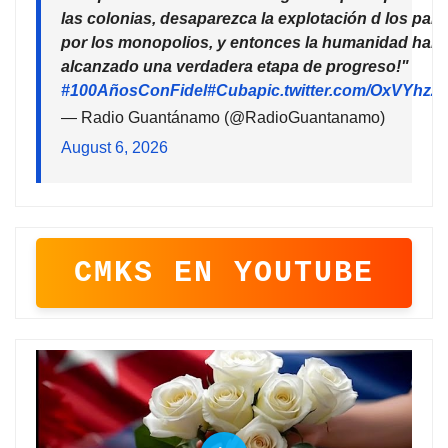
las colonias, desaparezca la explotación d los país
por los monopolios, y entonces la humanidad habr
alcanzado una verdadera etapa de progreso!"
#100AñosConFidel
#Cuba
pic.twitter.com/OxVYhzZ
— Radio Guantánamo (@RadioGuantanamo)
August 6, 2026
CMKS EN YOUTUBE