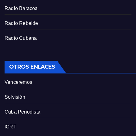
e
Radio Baracoa
n
Radio Rebelde
Radio Cubana
OTROS ENLACES
Venceremos
Solvisión
Cuba Periodista
ICRT