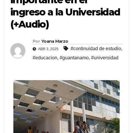
ingreso a la Universidad
(+Audio)
Por
Yoana Marzo
#continuidad de estudio
,
ABR 3, 2025
#educacion
,
#guantanamo
,
#universidad