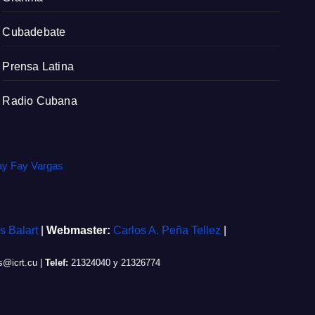
Cubadebate
Prensa Latina
Radio Cubana
ay Fay Vargas
is Balart
|
Webmaster:
Carlos A. Peña Tellez
|
@icrt.cu
|
Telef:
21324040 y 21326774