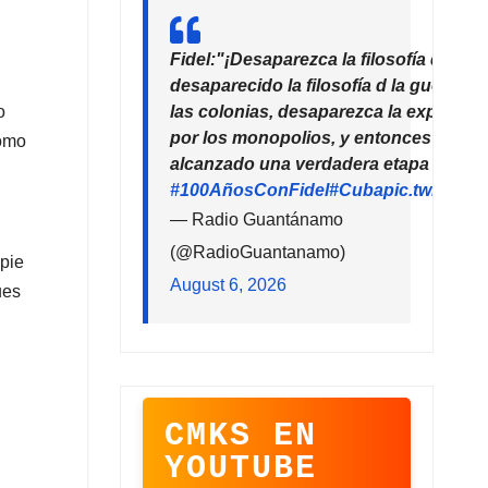
Fidel:"¡Desaparezca la filosofía del de
desaparecido la filosofía d la guerra!
las colonias, desaparezca la explotaci
o
por los monopolios, y entonces la hu
como
alcanzado una verdadera etapa de pro
#100AñosConFidel
#Cuba
pic.twitter
— Radio Guantánamo
(@RadioGuantanamo)
 pie
August 6, 2026
ues
CMKS EN
YOUTUBE