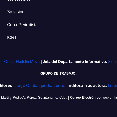
Solvisión
Cuba Periodista
ICRT
iel Oscar Hodelín Moya
|
Jefa del Departamento Informativo:
Sisn
GRUPO DE TRABAJO:
itores:
Jorge Cantalapiedra Luque
|
Editora Traductora:
Liub
e Martí y Pedro A. Pérez, Guantánamo, Cuba
|
Correo Electrónico:
web.cmks