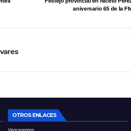
 mira
Festejo provincial en Niceto Pére
aniversario 65 de la 
ivares
OTROS ENLACES
Venceremos