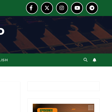
o
LISH