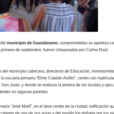
 del
municipio de Guantánamo
, comprometidas su apertura co
 primero de septiembre, fueron chequeadas por Carlos Raúl
el municipio cabecera, directivos de Educación, inversionista
or la escuela primaria “Elmo Catalán Avilés”, centro con matrícul
an Justo, y donde se realizan la pintura de los locales y ejec
istentes en algunas paredes.
aria “José Martí”, en el área centro de la ciudad, edificación q
cubierta de una de sus aulas y del pasillo fue dañada por los vi