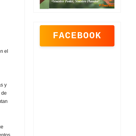
FACEBOOK
n el
s y
a de
utan
ue
entos