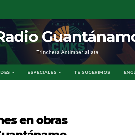
Radio Guantánam
Trinchera Antimperialista
EDES
ESPECIALES
TE SUGERIMOS
ENG
nes en obras
 Guantánamo