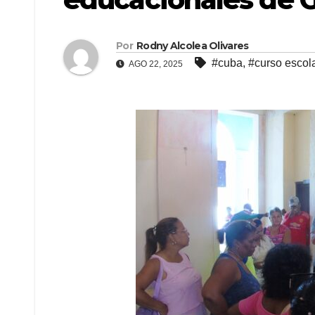
Por
Rodny Alcolea Olivares
#cuba
,
#curso escol
AGO 22, 2025