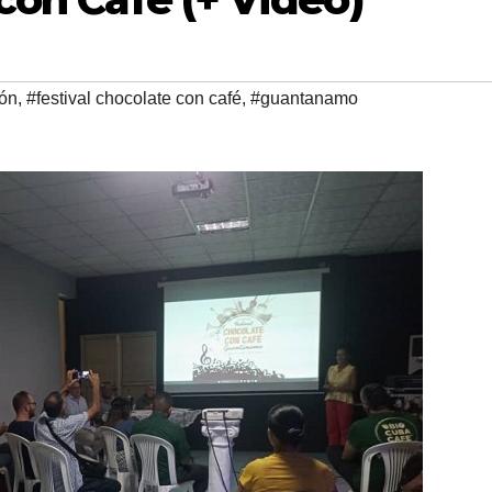
ión
,
#festival chocolate con café
,
#guantanamo