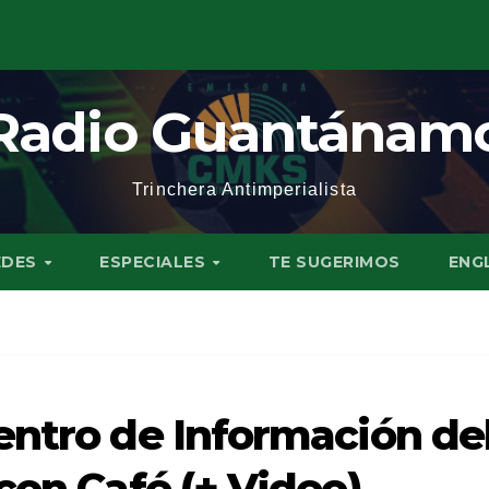
Radio Guantánam
Trinchera Antimperialista
EDES
ESPECIALES
TE SUGERIMOS
ENG
entro de Información de
con Café (+ Video)