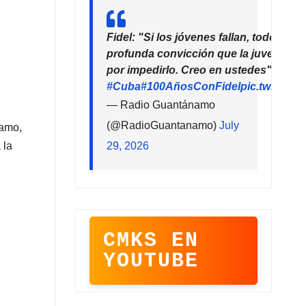
Fidel: "Si los jóvenes fallan, todo falla
profunda convicción que la juventud 
por impedirlo. Creo en ustedes"
#Cuba
#100AñosConFidel
pic.twitter
— Radio Guantánamo
(@RadioGuantanamo)
July
namo,
29, 2026
 la
CMKS EN
YOUTUBE