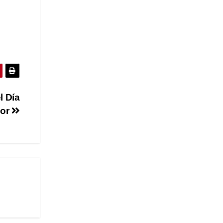
l Día
dor