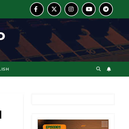
o
LISH
l