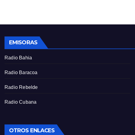
n
f
g
u
s
l
l
s
EMISORAS
c
r
Radio Bahia
e
e
Radio Baracoa
n
Radio Rebelde
Radio Cubana
OTROS ENLACES