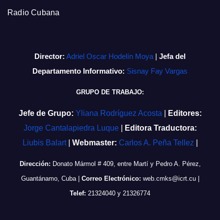
Radio Cubana
Director:
Adriel Oscar Hodelín Moya
|
Jefa del
Departamento Informativo:
Sisnay Fay Vargas
GRUPO DE TRABAJO:
Jefe de Grupo:
Yliana Rodríguez Acosta
|
Editores:
Jorge Cantalapiedra Luque
|
Editora Traductora:
Liubis Balart
|
Webmaster:
Carlos A. Peña Tellez
|
Dirección:
Donato Mármol # 409, entre Martí y Pedro A. Pérez,
Guantánamo, Cuba
|
Correo Electrónico:
web.cmks@icrt.cu
|
Telef:
21324040 y 21326774