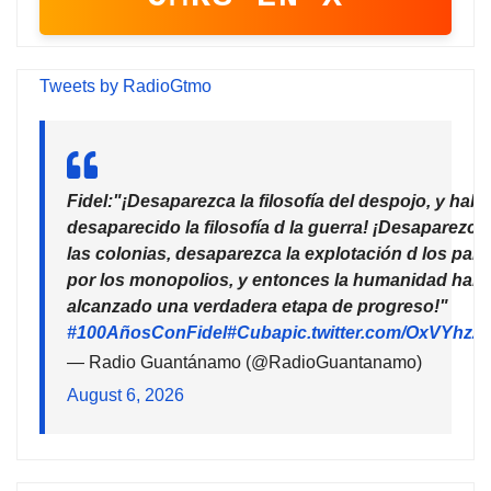
Tweets by RadioGtmo
Fidel:"¡Desaparezca la filosofía del despojo, y habr
desaparecido la filosofía d la guerra! ¡Desaparezca
las colonias, desaparezca la explotación d los país
por los monopolios, y entonces la humanidad habr
alcanzado una verdadera etapa de progreso!"
#100AñosConFidel
#Cuba
pic.twitter.com/OxVYhzZ
— Radio Guantánamo (@RadioGuantanamo)
August 6, 2026