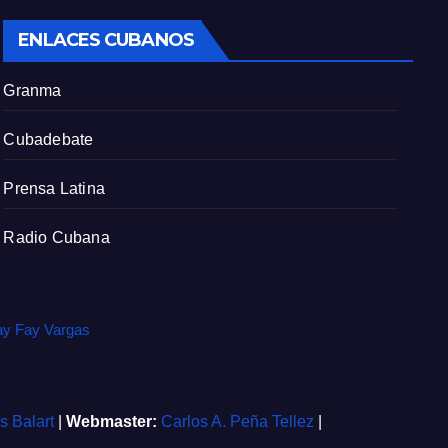
c
ENLACES CUBANOS
r
e
Granma
e
n
Cubadebate
Prensa Latina
Radio Cubana
ay Fay Vargas
is Balart
|
Webmaster:
Carlos A. Peña Tellez
|