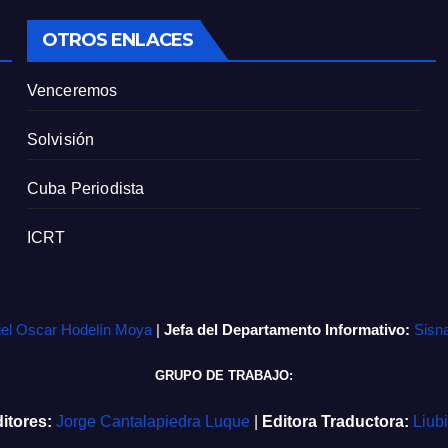
OTROS ENLACES
Venceremos
Solvisión
Cuba Periodista
ICRT
iel Oscar Hodelín Moya
|
Jefa del Departamento Informativo:
Sisn
GRUPO DE TRABAJO:
itores:
Jorge Cantalapiedra Luque
|
Editora Traductora:
Liub