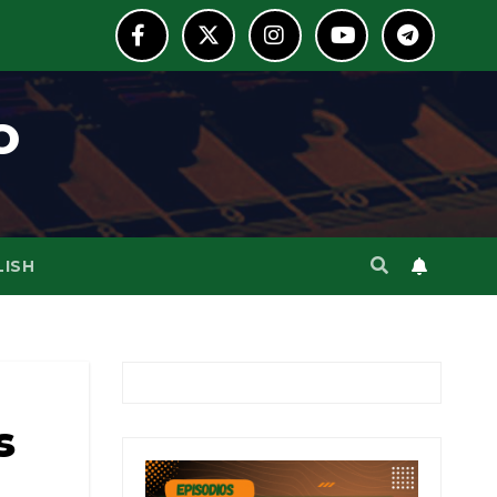
o
LISH
s