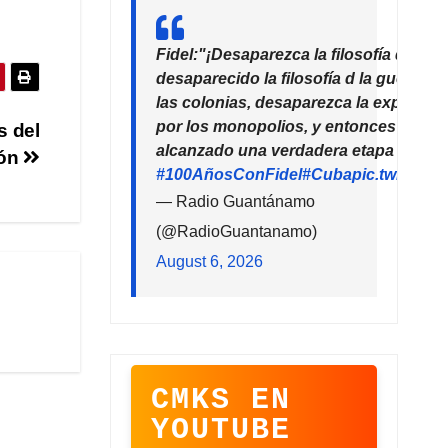
Fidel:"¡Desaparezca la filosofía del de
desaparecido la filosofía d la guerra!
las colonias, desaparezca la explotaci
por los monopolios, y entonces la hu
s del
alcanzado una verdadera etapa de pro
rón
#100AñosConFidel
#Cuba
pic.twitter
— Radio Guantánamo
(@RadioGuantanamo)
August 6, 2026
CMKS EN
YOUTUBE