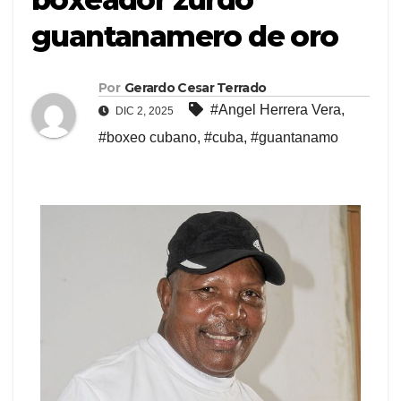
guantanamero de oro
Por
Gerardo Cesar Terrado
#Angel Herrera Vera
,
DIC 2, 2025
#boxeo cubano
,
#cuba
,
#guantanamo