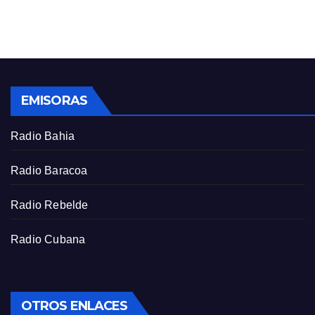
n
f
g
u
s
l
l
s
EMISORAS
c
r
Radio Bahia
e
e
Radio Baracoa
n
Radio Rebelde
Radio Cubana
OTROS ENLACES