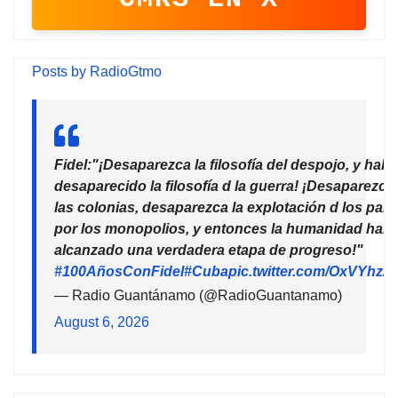
Posts by RadioGtmo
Fidel:"¡Desaparezca la filosofía del despojo, y habr
desaparecido la filosofía d la guerra! ¡Desaparezca
las colonias, desaparezca la explotación d los país
por los monopolios, y entonces la humanidad habr
alcanzado una verdadera etapa de progreso!"
#100AñosConFidel
#Cuba
pic.twitter.com/OxVYhzZ
— Radio Guantánamo (@RadioGuantanamo)
August 6, 2026