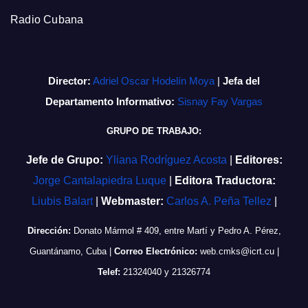
Radio Cubana
Director:
Adriel Oscar Hodelín Moya
|
Jefa del
Departamento Informativo:
Sisnay Fay Vargas
GRUPO DE TRABAJO:
Jefe de Grupo:
Yliana Rodríguez Acosta
|
Editores:
Jorge Cantalapiedra Luque
|
Editora Traductora:
Liubis Balart
|
Webmaster:
Carlos A. Peña Tellez
|
Dirección:
Donato Mármol # 409, entre Martí y Pedro A. Pérez,
Guantánamo, Cuba
|
Correo Electrónico:
web.cmks@icrt.cu
|
Telef:
21324040 y 21326774