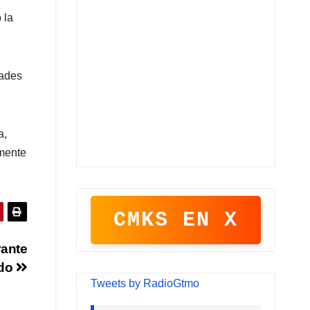
 la
dades
a,
lmente
CMKS EN X
rante
ado
Tweets by RadioGtmo