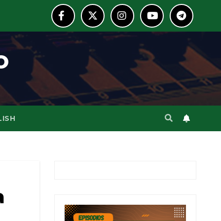
o
LISH
a