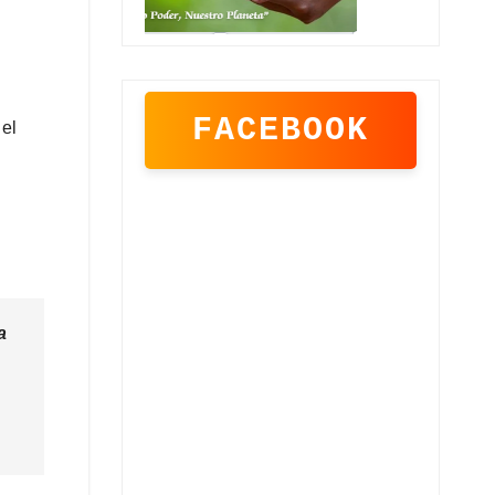
FACEBOOK
 el
a