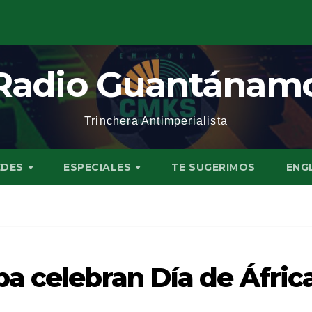
Radio Guantánam
Trinchera Antimperialista
EDES
ESPECIALES
TE SUGERIMOS
ENG
a celebran Día de Áfric