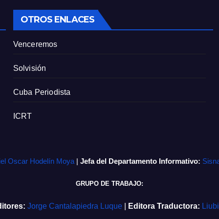
OTROS ENLACES
Venceremos
Solvisión
Cuba Periodista
ICRT
iel Oscar Hodelín Moya
|
Jefa del Departamento Informativo:
Sisn
GRUPO DE TRABAJO:
itores:
Jorge Cantalapiedra Luque
|
Editora Traductora:
Liub