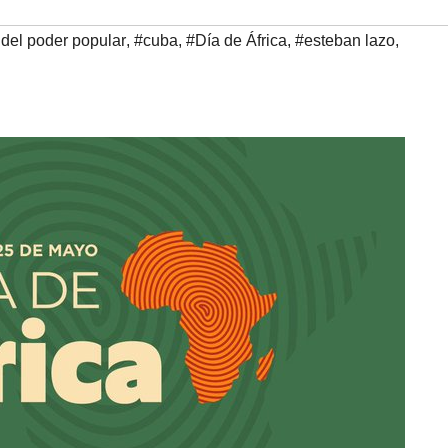
del poder popular
,
#cuba
,
#Día de África
,
#esteban lazo
,