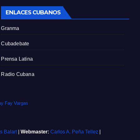
ENLACES CUBANOS
Granma
Cubadebate
Prensa Latina
Radio Cubana
ay Fay Vargas
is Balart
|
Webmaster:
Carlos A. Peña Tellez
|