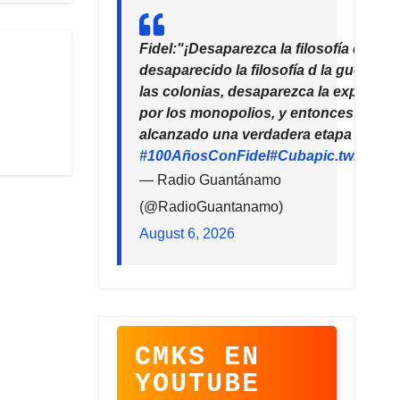
Fidel:"¡Desaparezca la filosofía del de
desaparecido la filosofía d la guerra!
las colonias, desaparezca la explotaci
por los monopolios, y entonces la hu
alcanzado una verdadera etapa de pro
#100AñosConFidel
#Cuba
pic.twitter
— Radio Guantánamo
(@RadioGuantanamo)
August 6, 2026
CMKS EN
YOUTUBE