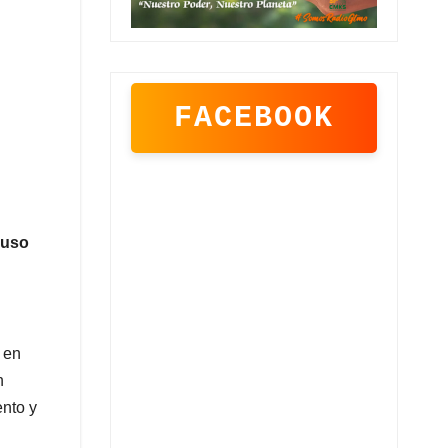
FACEBOOK
 uso
 en
n
ento y