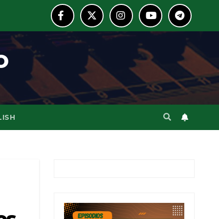
o
LISH
os