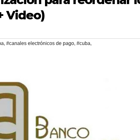
+ Video)
ba
,
#canales electrónicos de pago
,
#cuba
,