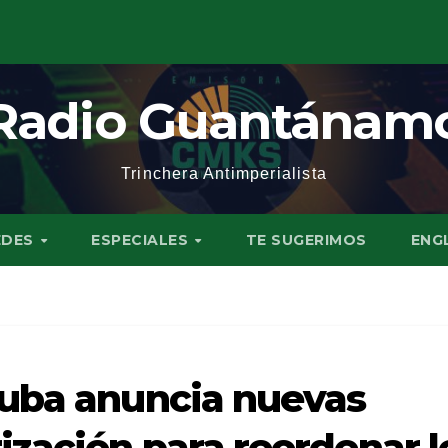
Radio Guantánam
Trinchera Antimperialista
EDES
ESPECIALES
TE SUGERIMOS
ENG
Cuba anuncia nuevas
zación para reordenar l