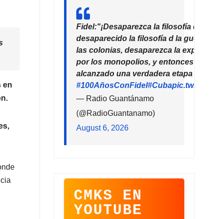
Fidel:"¡Desaparezca la filosofía del de
desaparecido la filosofía d la guerra!
s
las colonias, desaparezca la explotaci
por los monopolios, y entonces la hu
alcanzado una verdadera etapa de pro
s en
#100AñosConFidel
#Cuba
pic.twitter
ón.
— Radio Guantánamo
(@RadioGuantanamo)
es,
August 6, 2026
donde
ncia
CMKS EN
YOUTUBE