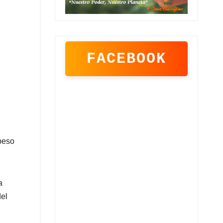
FACEBOOK
 peso
a
del