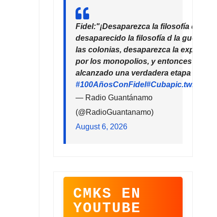
Fidel:"¡Desaparezca la filosofía del de
desaparecido la filosofía d la guerra!
las colonias, desaparezca la explotaci
por los monopolios, y entonces la hu
alcanzado una verdadera etapa de pro
#100AñosConFidel
#Cuba
pic.twitter
— Radio Guantánamo
(@RadioGuantanamo)
August 6, 2026
CMKS EN
YOUTUBE