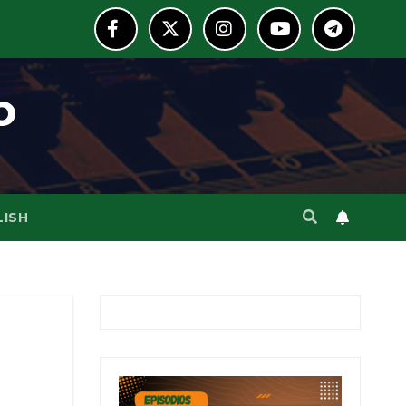
o
LISH