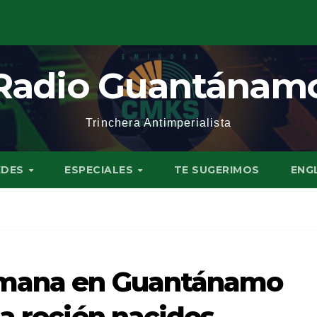
Radio Guantánam
Trinchera Antimperialista
EDES
ESPECIALES
TE SUGERIMOS
ENG
umana en Guantánamo
 a recién nacidos