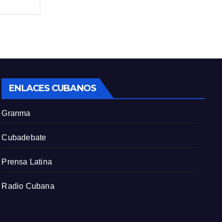
c
r
e
e
n
ENLACES CUBANOS
Granma
Cubadebate
Prensa Latina
Radio Cubana