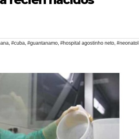
mana
,
#cuba
,
#guantanamo
,
#hospital agostinho neto
,
#neonatol