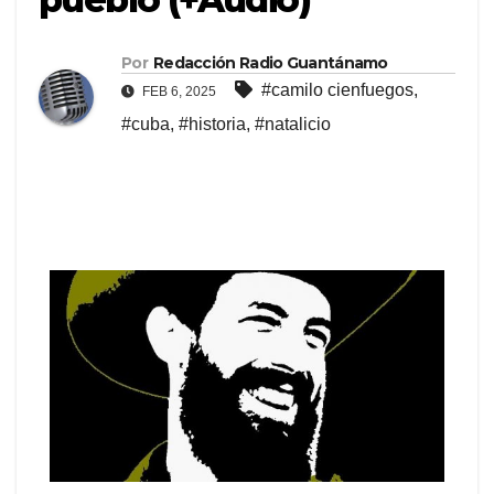
Por
Redacción Radio Guantánamo
#camilo cienfuegos
,
FEB 6, 2025
#cuba
,
#historia
,
#natalicio