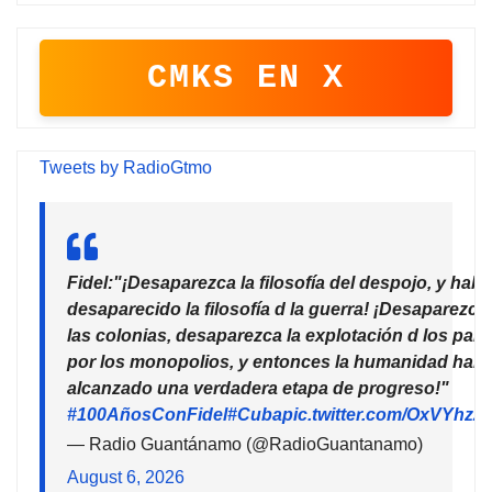
CMKS EN X
Tweets by RadioGtmo
Fidel:"¡Desaparezca la filosofía del despojo, y habr
desaparecido la filosofía d la guerra! ¡Desaparezca
las colonias, desaparezca la explotación d los país
por los monopolios, y entonces la humanidad habr
alcanzado una verdadera etapa de progreso!"
#100AñosConFidel
#Cuba
pic.twitter.com/OxVYhzZ
— Radio Guantánamo (@RadioGuantanamo)
August 6, 2026