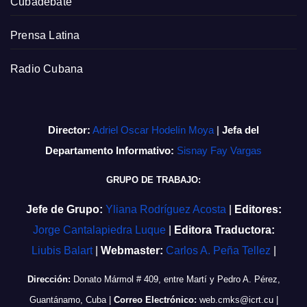
Cubadebate
Prensa Latina
Radio Cubana
Director:
Adriel Oscar Hodelín Moya
|
Jefa del
Departamento Informativo:
Sisnay Fay Vargas
GRUPO DE TRABAJO:
Jefe de Grupo:
Yliana Rodríguez Acosta
|
Editores:
Jorge Cantalapiedra Luque
|
Editora Traductora:
Liubis Balart
|
Webmaster:
Carlos A. Peña Tellez
|
Dirección:
Donato Mármol # 409, entre Martí y Pedro A. Pérez,
Guantánamo, Cuba
|
Correo Electrónico:
web.cmks@icrt.cu
|