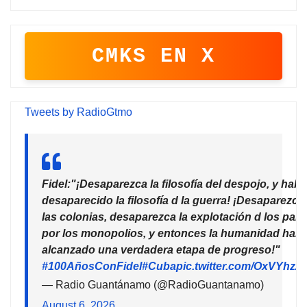
CMKS EN X
Tweets by RadioGtmo
Fidel:"¡Desaparezca la filosofía del despojo, y habr
desaparecido la filosofía d la guerra! ¡Desaparezca
las colonias, desaparezca la explotación d los país
por los monopolios, y entonces la humanidad habr
alcanzado una verdadera etapa de progreso!"
#100AñosConFidel
#Cuba
pic.twitter.com/OxVYhzZ
— Radio Guantánamo (@RadioGuantanamo)
August 6, 2026