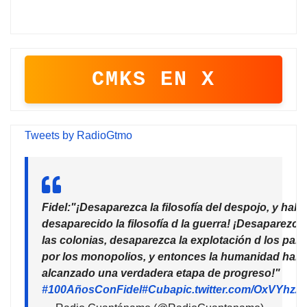
CMKS EN X
Tweets by RadioGtmo
Fidel:"¡Desaparezca la filosofía del despojo, y habr
desaparecido la filosofía d la guerra! ¡Desaparezca
las colonias, desaparezca la explotación d los país
por los monopolios, y entonces la humanidad habr
alcanzado una verdadera etapa de progreso!"
#100AñosConFidel
#Cuba
pic.twitter.com/OxVYhzZ