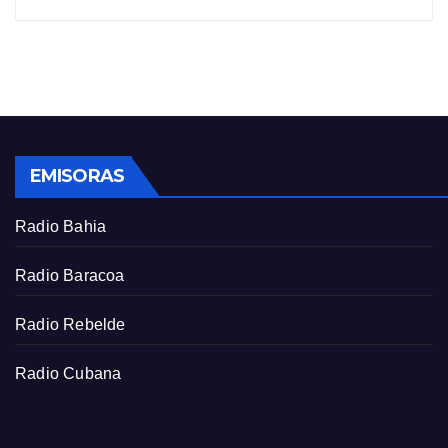
i
r
n
f
g
u
s
l
l
s
EMISORAS
c
r
Radio Bahia
e
e
Radio Baracoa
n
Radio Rebelde
Radio Cubana