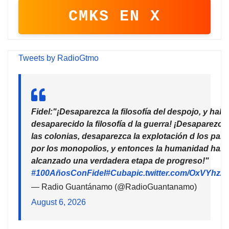
CMKS EN X
Tweets by RadioGtmo
Fidel:"¡Desaparezca la filosofía del despojo, y habr
desaparecido la filosofía d la guerra! ¡Desaparezca
las colonias, desaparezca la explotación d los país
por los monopolios, y entonces la humanidad habr
alcanzado una verdadera etapa de progreso!"
#100AñosConFidel
#Cuba
pic.twitter.com/OxVYhzZ
— Radio Guantánamo (@RadioGuantanamo)
August 6, 2026