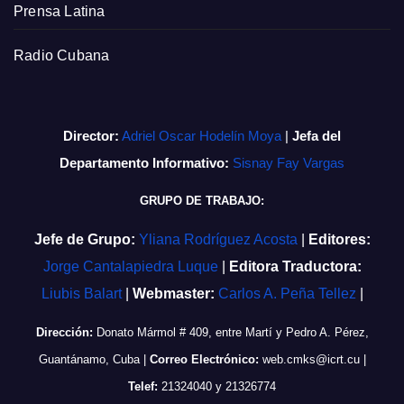
Prensa Latina
Radio Cubana
Director:
Adriel Oscar Hodelín Moya
|
Jefa del
Departamento Informativo:
Sisnay Fay Vargas
GRUPO DE TRABAJO:
Jefe de Grupo:
Yliana Rodríguez Acosta
|
Editores:
Jorge Cantalapiedra Luque
|
Editora Traductora:
Liubis Balart
|
Webmaster:
Carlos A. Peña Tellez
|
Dirección:
Donato Mármol # 409, entre Martí y Pedro A. Pérez,
Guantánamo, Cuba
|
Correo Electrónico:
web.cmks@icrt.cu
|
Telef:
21324040 y 21326774