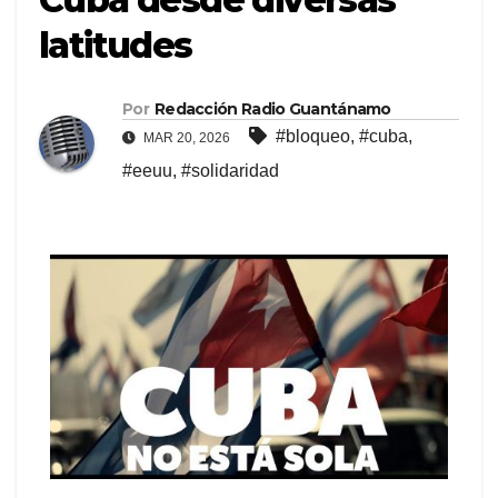
latitudes
Por
Redacción Radio Guantánamo
#bloqueo
,
#cuba
,
MAR 20, 2026
#eeuu
,
#solidaridad