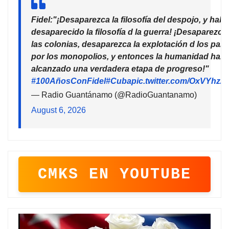
Fidel:"¡Desaparezca la filosofía del despojo, y habr
desaparecido la filosofía d la guerra! ¡Desaparezca
las colonias, desaparezca la explotación d los país
por los monopolios, y entonces la humanidad habr
alcanzado una verdadera etapa de progreso!"
#100AñosConFidel
#Cuba
pic.twitter.com/OxVYhzZ
— Radio Guantánamo (@RadioGuantanamo)
August 6, 2026
CMKS EN YOUTUBE