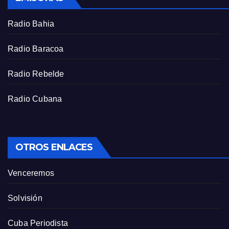
c
r
Radio Bahia
e
e
Radio Baracoa
n
Radio Rebelde
Radio Cubana
OTROS ENLACES
Venceremos
Solvisión
Cuba Periodista