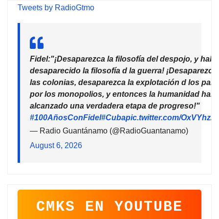
Tweets by RadioGtmo
Fidel:"¡Desaparezca la filosofía del despojo, y habr
desaparecido la filosofía d la guerra! ¡Desaparezca
las colonias, desaparezca la explotación d los país
por los monopolios, y entonces la humanidad habr
alcanzado una verdadera etapa de progreso!"
#100AñosConFidel
#Cuba
pic.twitter.com/OxVYhzZ
— Radio Guantánamo (@RadioGuantanamo)
August 6, 2026
CMKS EN YOUTUBE