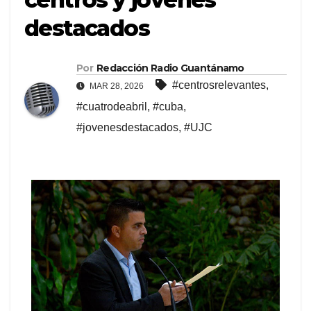
destacados
Por
Redacción Radio Guantánamo
#centrosrelevantes
,
MAR 28, 2026
#cuatrodeabril
,
#cuba
,
#jovenesdestacados
,
#UJC