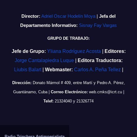
Director:
Adriel Oscar Hodelín Moya
|
Jefa del
Departamento Informativo:
Sisnay Fay Vargas
GRUPO DE TRABAJO:
Jefe de Grupo:
Yliana Rodríguez Acosta
|
Editores:
Jorge Cantalapiedra Luque
|
Editora Traductora:
Liubis Balart
|
Webmaster:
Carlos A. Peña Tellez
|
Dirección:
Donato Mármol # 409, entre Martí y Pedro A. Pérez,
Guantánamo, Cuba
|
Correo Electrónico:
web.cmks@icrt.cu
|
Telef:
21324040 y 21326774
Radio Trinchera Antimperialista