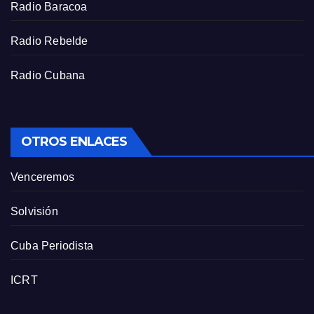
e
Radio Baracoa
n
Radio Rebelde
Radio Cubana
OTROS ENLACES
Venceremos
Solvisión
Cuba Periodista
ICRT