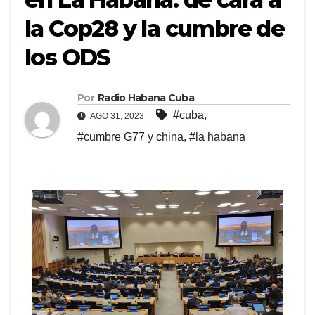
la Cop28 y la cumbre de
los ODS
Por
Radio Habana Cuba
#cuba
,
AGO 31, 2023
#cumbre G77 y china
,
#la habana