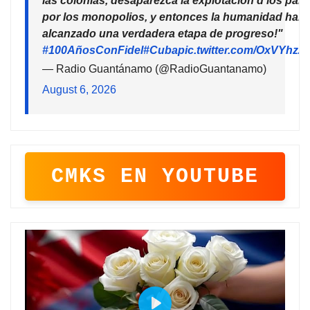
las colonias, desaparezca la explotación d los país
por los monopolios, y entonces la humanidad habr
alcanzado una verdadera etapa de progreso!"
#100AñosConFidel
#Cuba
pic.twitter.com/OxVYhzZ
— Radio Guantánamo (@RadioGuantanamo)
August 6, 2026
CMKS EN YOUTUBE