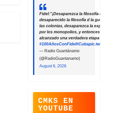
umen.
Fidel:"¡Desaparezca la filosofía del de
desaparecido la filosofía d la guerra!
las colonias, desaparezca la explotaci
por los monopolios, y entonces la hu
alcanzado una verdadera etapa de pro
#100AñosConFidel
#Cuba
pic.twitter
— Radio Guantánamo
(@RadioGuantanamo)
August 6, 2026
CMKS EN
YOUTUBE