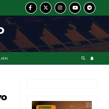
o
LISH
yo