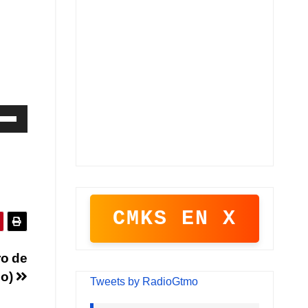
iza
las
cha
iba/abajo
CMKS EN X
a
entar
ro de
io)
minuir
Tweets by RadioGtmo