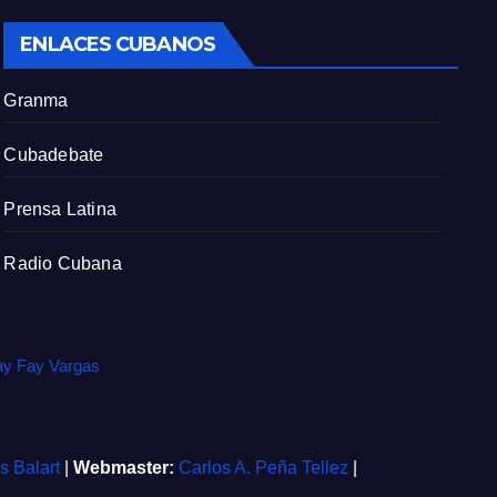
c
ENLACES CUBANOS
r
e
Granma
e
n
Cubadebate
Prensa Latina
Radio Cubana
ay Fay Vargas
is Balart
|
Webmaster:
Carlos A. Peña Tellez
|