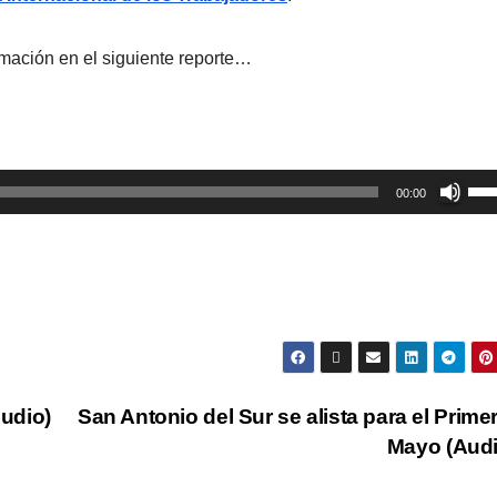
rmación en el siguiente reporte…
Util
00:00
las
tec
de
fle
arr
par
aum
Audio)
San Antonio del Sur se alista para el Prime
o
Mayo (Aud
dis
el