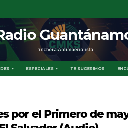
Radio Guantánam
Trinchera Antimperialista
EDES
ESPECIALES
TE SUGERIMOS
ENG
es por el Primero de ma
El Salvador (Audio)