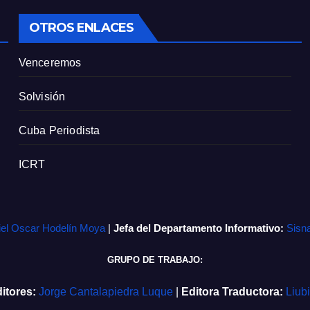
OTROS ENLACES
Venceremos
Solvisión
Cuba Periodista
ICRT
iel Oscar Hodelín Moya
|
Jefa del Departamento Informativo:
Sisn
GRUPO DE TRABAJO:
itores:
Jorge Cantalapiedra Luque
|
Editora Traductora:
Liub