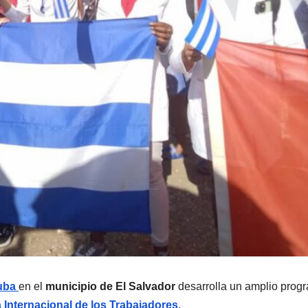
uba
en el
municipio de El Salvador
desarrolla un amplio prog
 Internacional de los Trabajadores
.