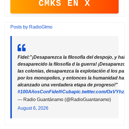
CMKS EN X
Posts by RadioGtmo
Fidel:"¡Desaparezca la filosofía del despojo, y habr
desaparecido la filosofía d la guerra! ¡Desaparezca
las colonias, desaparezca la explotación d los país
por los monopolios, y entonces la humanidad habr
alcanzado una verdadera etapa de progreso!"
#100AñosConFidel
#Cuba
pic.twitter.com/OxVYhzZ
— Radio Guantánamo (@RadioGuantanamo)
August 6, 2026