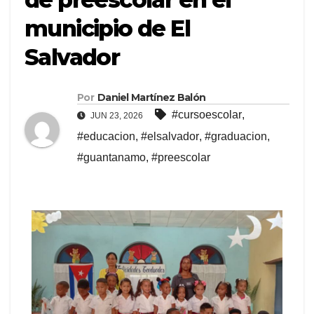
municipio de El
Salvador
Por
Daniel Martínez Balón
#cursoescolar
,
JUN 23, 2026
#educacion
,
#elsalvador
,
#graduacion
,
#guantanamo
,
#preescolar