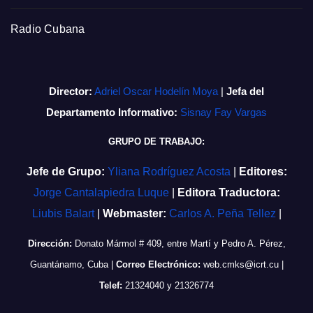
Radio Cubana
Director:
Adriel Oscar Hodelín Moya
|
Jefa del
Departamento Informativo:
Sisnay Fay Vargas
GRUPO DE TRABAJO:
Jefe de Grupo:
Yliana Rodríguez Acosta
|
Editores:
Jorge Cantalapiedra Luque
|
Editora Traductora:
Liubis Balart
|
Webmaster:
Carlos A. Peña Tellez
|
Dirección:
Donato Mármol # 409, entre Martí y Pedro A. Pérez,
Guantánamo, Cuba
|
Correo Electrónico:
web.cmks@icrt.cu
|
Telef:
21324040 y 21326774