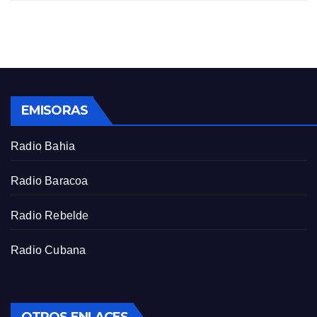
i
r
n
f
g
u
s
l
l
s
EMISORAS
c
r
Radio Bahia
e
e
Radio Baracoa
n
Radio Rebelde
Radio Cubana