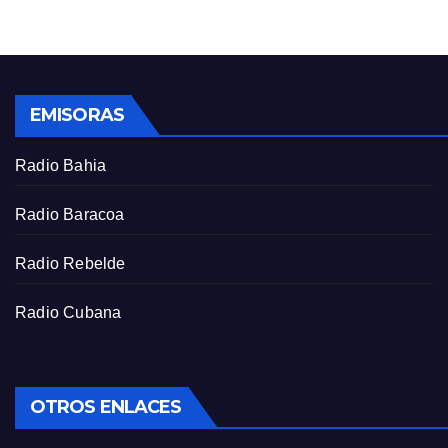
g
u
s
l
l
s
EMISORAS
c
r
Radio Bahia
e
e
Radio Baracoa
n
Radio Rebelde
Radio Cubana
OTROS ENLACES