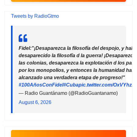
Tweets by RadioGtmo
Fidel:"¡Desaparezca la filosofía del despojo, y habr
desaparecido la filosofía d la guerra! ¡Desaparezca
las colonias, desaparezca la explotación d los país
por los monopolios, y entonces la humanidad habr
alcanzado una verdadera etapa de progreso!"
#100AñosConFidel
#Cuba
pic.twitter.com/OxVYhzZ
— Radio Guantánamo (@RadioGuantanamo)
August 6, 2026