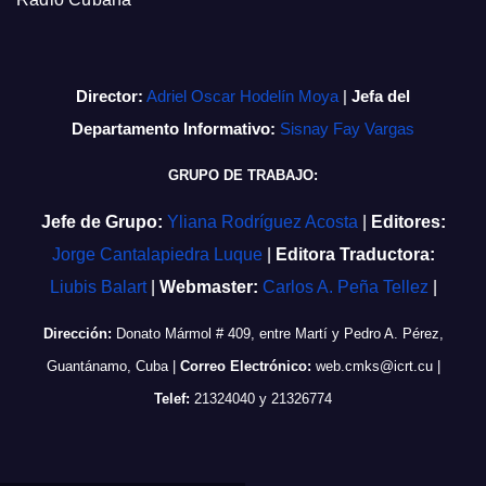
Director:
Adriel Oscar Hodelín Moya
|
Jefa del
Departamento Informativo:
Sisnay Fay Vargas
GRUPO DE TRABAJO:
Jefe de Grupo:
Yliana Rodríguez Acosta
|
Editores:
Jorge Cantalapiedra Luque
|
Editora Traductora:
Liubis Balart
|
Webmaster:
Carlos A. Peña Tellez
|
Dirección:
Donato Mármol # 409, entre Martí y Pedro A. Pérez,
Guantánamo, Cuba
|
Correo Electrónico:
web.cmks@icrt.cu
|
Telef:
21324040 y 21326774