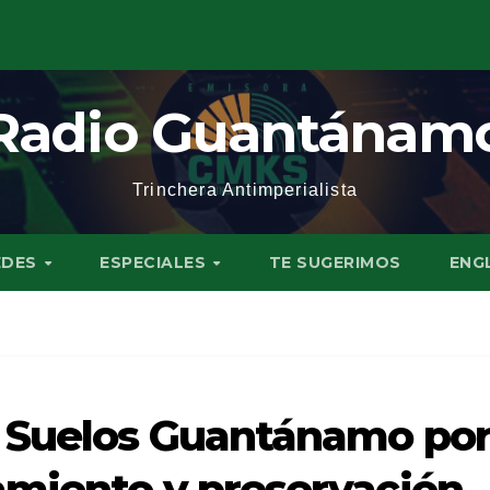
Radio Guantánam
Trinchera Antimperialista
EDES
ESPECIALES
TE SUGERIMOS
ENG
 Suelos Guantánamo po
amiento y preservación