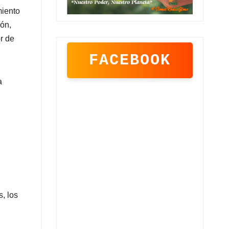
miento
ión,
r de
FACEBOOK
a
s, los