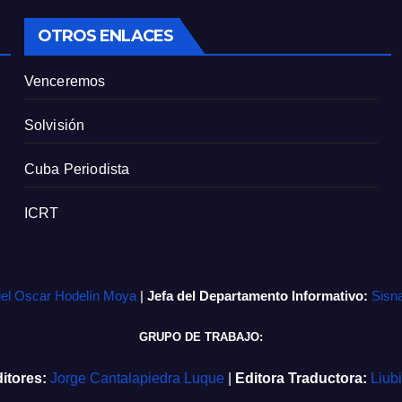
OTROS ENLACES
Venceremos
Solvisión
Cuba Periodista
ICRT
iel Oscar Hodelín Moya
|
Jefa del Departamento Informativo:
Sisn
GRUPO DE TRABAJO:
itores:
Jorge Cantalapiedra Luque
|
Editora Traductora:
Liub