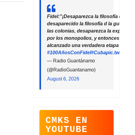
Fidel:"¡Desaparezca la filosofía del de
desaparecido la filosofía d la guerra!
las colonias, desaparezca la explotaci
por los monopolios, y entonces la hu
alcanzado una verdadera etapa de pro
#100AñosConFidel
#Cuba
pic.twitter
— Radio Guantánamo
(@RadioGuantanamo)
August 6, 2026
CMKS EN
YOUTUBE