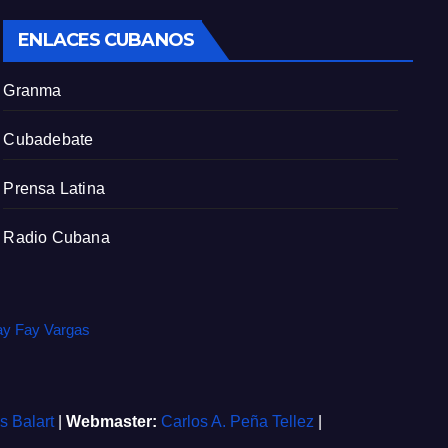
c
ENLACES CUBANOS
r
e
Granma
e
n
Cubadebate
Prensa Latina
Radio Cubana
ay Fay Vargas
is Balart
|
Webmaster:
Carlos A. Peña Tellez
|