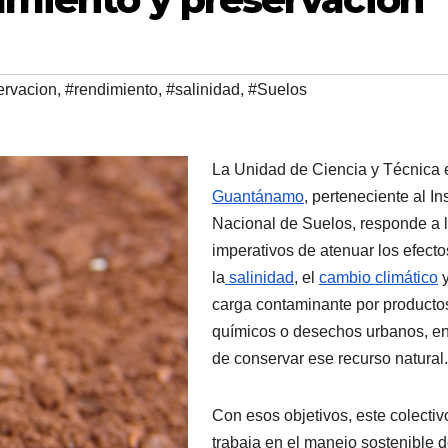
ervacion
,
#rendimiento
,
#salinidad
,
#Suelos
La Unidad de Ciencia y Técnica 
Guantánamo
, perteneciente al Ins
Nacional de Suelos, responde a 
imperativos de atenuar los efecto
la
salinidad
, el
cambio climático
y
carga contaminante por producto
químicos o desechos urbanos, e
de conservar ese recurso natural.
Con esos objetivos, este colectiv
trabaja en el manejo sostenible 