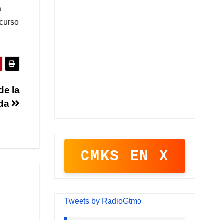
a
ecurso
de la
ada
CMKS EN X
Tweets by RadioGtmo