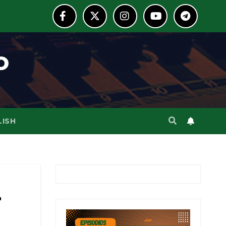
o
LISH
r