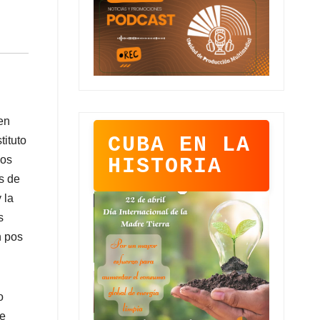
en
CUBA EN LA
tituto
los
HISTORIA
s de
 la
s
n pos
o
de