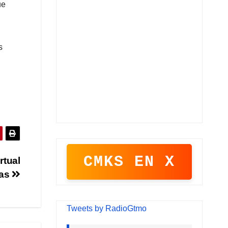
ue
s
CMKS EN X
rtual
das
Tweets by RadioGtmo