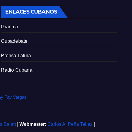
c
ENLACES CUBANOS
r
e
Granma
e
n
Cubadebate
Prensa Latina
Radio Cubana
ay Fay Vargas
is Balart
|
Webmaster:
Carlos A. Peña Tellez
|