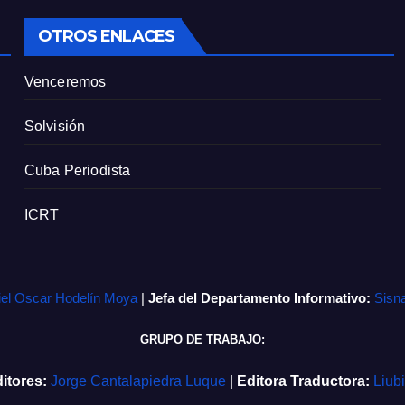
OTROS ENLACES
Venceremos
Solvisión
Cuba Periodista
ICRT
iel Oscar Hodelín Moya
|
Jefa del Departamento Informativo:
Sisn
GRUPO DE TRABAJO:
itores:
Jorge Cantalapiedra Luque
|
Editora Traductora:
Liub