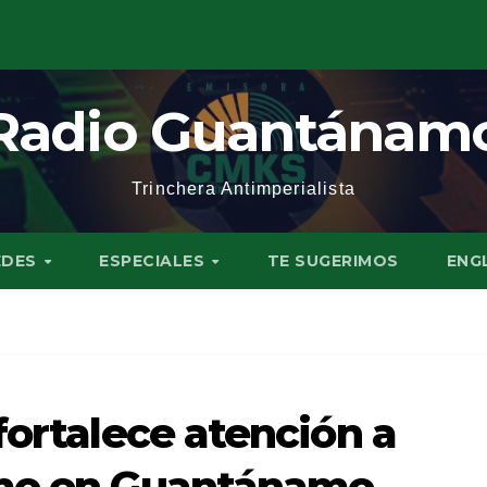
Radio Guantánam
Trinchera Antimperialista
EDES
ESPECIALES
TE SUGERIMOS
ENG
fortalece atención a
smo en Guantánamo