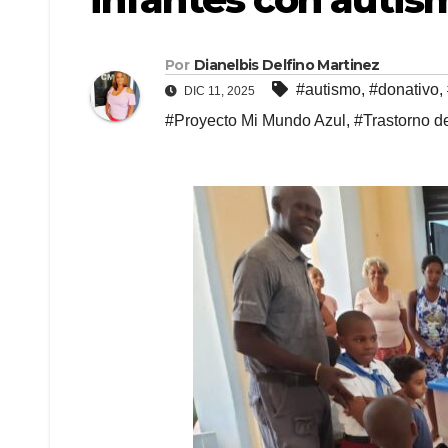
Por
Dianelbis Delfino Martinez
#autismo
,
#donativo
,
DIC 11, 2025
#Proyecto Mi Mundo Azul
,
#Trastorno de