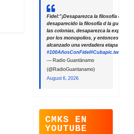
Fidel:"¡Desaparezca la filosofía del de
desaparecido la filosofía d la guerra!
las colonias, desaparezca la explotaci
por los monopolios, y entonces la hu
alcanzado una verdadera etapa de pro
#100AñosConFidel
#Cuba
pic.twitter
— Radio Guantánamo
(@RadioGuantanamo)
August 6, 2026
CMKS EN
YOUTUBE