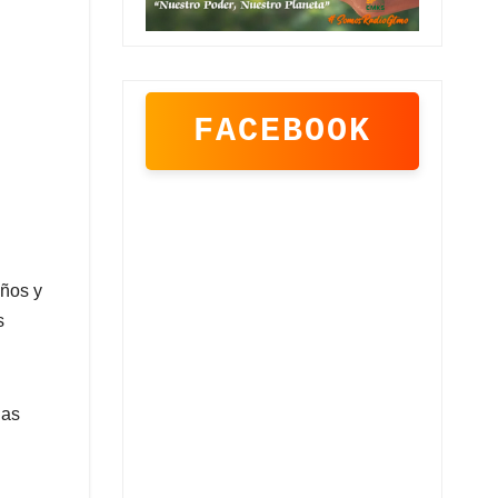
FACEBOOK
iños y
s
las