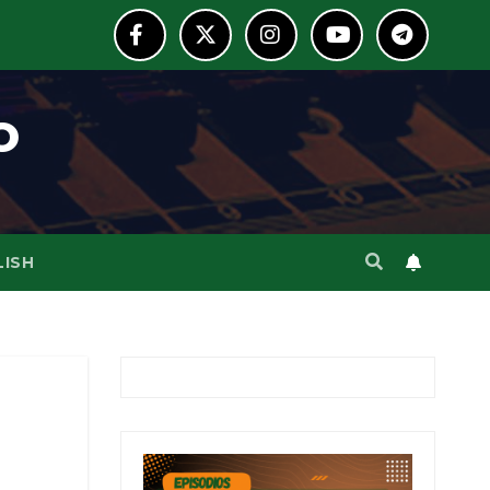
o
LISH