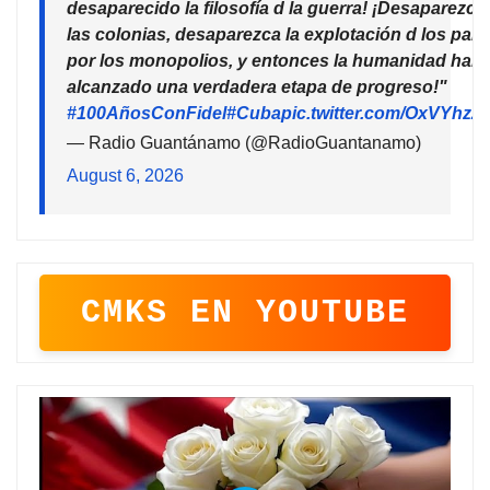
desaparecido la filosofía d la guerra! ¡Desaparezca
las colonias, desaparezca la explotación d los país
por los monopolios, y entonces la humanidad habr
alcanzado una verdadera etapa de progreso!"
#100AñosConFidel
#Cuba
pic.twitter.com/OxVYhzZ
— Radio Guantánamo (@RadioGuantanamo)
August 6, 2026
CMKS EN YOUTUBE