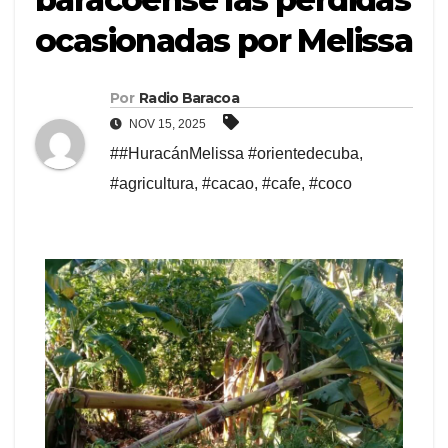
ocasionadas por Melissa
Por
Radio Baracoa
NOV 15, 2025
##HuracánMelissa #orientedecuba
,
#agricultura
,
#cacao
,
#cafe
,
#coco