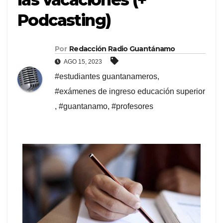
Podcasting)
Por
Redacción Radio Guantánamo
AGO 15, 2023
#estudiantes guantanameros
,
#exámenes de ingreso educación superior
,
#guantanamo
,
#profesores