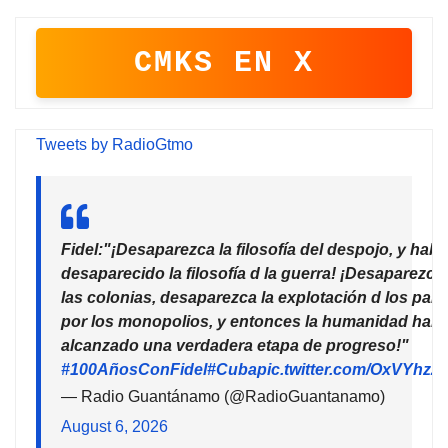
CMKS EN X
Tweets by RadioGtmo
Fidel:"¡Desaparezca la filosofía del despojo, y habr
desaparecido la filosofía d la guerra! ¡Desaparezca
las colonias, desaparezca la explotación d los país
por los monopolios, y entonces la humanidad habr
alcanzado una verdadera etapa de progreso!"
#100AñosConFidel
#Cuba
pic.twitter.com/OxVYhzZ
— Radio Guantánamo (@RadioGuantanamo)
August 6, 2026