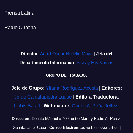
Prensa Latina
Radio Cubana
Director:
Adriel Oscar Hodelín Moya
|
Jefa del
Departamento Informativo:
Sisnay Fay Vargas
GRUPO DE TRABAJO:
Jefe de Grupo:
Yliana Rodríguez Acosta
|
Editores:
Jorge Cantalapiedra Luque
|
Editora Traductora:
Liubis Balart
|
Webmaster:
Carlos A. Peña Tellez
|
Dirección:
Donato Mármol # 409, entre Martí y Pedro A. Pérez,
Guantánamo, Cuba
|
Correo Electrónico:
web.cmks@icrt.cu
|