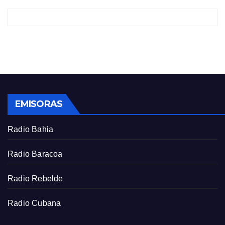
y
e
t
e
i
r
n
f
g
u
s
l
l
s
EMISORAS
c
r
Radio Bahia
e
e
Radio Baracoa
n
Radio Rebelde
Radio Cubana