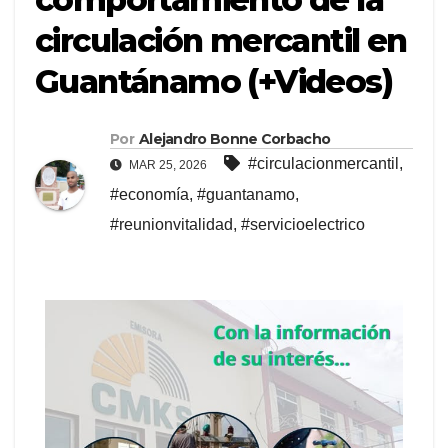
circulación mercantil en
Guantánamo (+Videos)
Por
Alejandro Bonne Corbacho
#circulacionmercantil
,
MAR 25, 2026
#economía
,
#guantanamo
,
#reunionvitalidad
,
#servicioelectrico