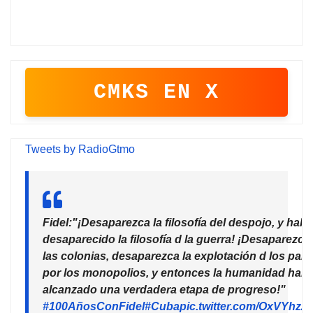
CMKS EN X
Tweets by RadioGtmo
Fidel:"¡Desaparezca la filosofía del despojo, y habr
desaparecido la filosofía d la guerra! ¡Desaparezca
las colonias, desaparezca la explotación d los país
por los monopolios, y entonces la humanidad habr
alcanzado una verdadera etapa de progreso!"
#100AñosConFidel
#Cuba
pic.twitter.com/OxVYhzZ