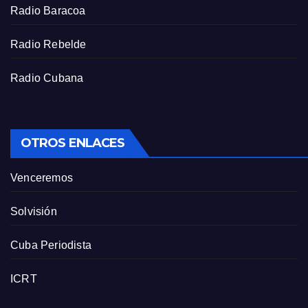
e
Radio Baracoa
n
Radio Rebelde
Radio Cubana
OTROS ENLACES
Venceremos
Solvisión
Cuba Periodista
ICRT