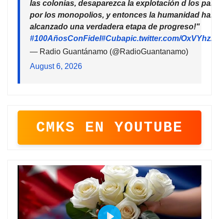
las colonias, desaparezca la explotación d los país
por los monopolios, y entonces la humanidad habr
alcanzado una verdadera etapa de progreso!"
#100AñosConFidel
#Cuba
pic.twitter.com/OxVYhzZ
— Radio Guantánamo (@RadioGuantanamo)
August 6, 2026
CMKS EN YOUTUBE