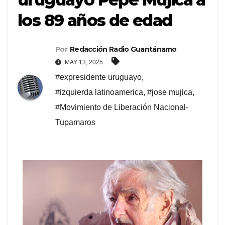
los 89 años de edad
Por
Redacción Radio Guantánamo
MAY 13, 2025
#expresidente uruguayo
,
#izquierda latinoamerica
,
#jose mujica
,
#Movimiento de Liberación Nacional-
Tupamaros