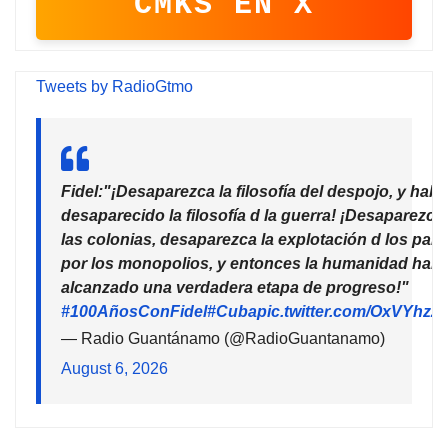
CMKS EN X
Tweets by RadioGtmo
Fidel:"¡Desaparezca la filosofía del despojo, y habr
desaparecido la filosofía d la guerra! ¡Desaparezca
las colonias, desaparezca la explotación d los país
por los monopolios, y entonces la humanidad habr
alcanzado una verdadera etapa de progreso!"
#100AñosConFidel
#Cuba
pic.twitter.com/OxVYhzZ
— Radio Guantánamo (@RadioGuantanamo)
August 6, 2026