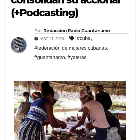
(+Podcasting)
Por
Redacción Radio Guantánamo
#cuba
,
MAY 14, 2024
#federación de mujeres cubanas
,
#guantanamo
,
#yateras