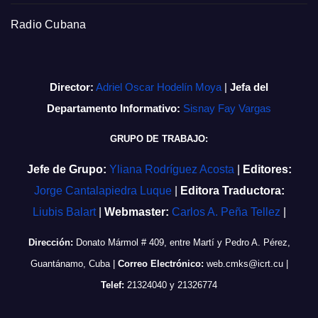
Radio Cubana
Director:
Adriel Oscar Hodelín Moya
|
Jefa del
Departamento Informativo:
Sisnay Fay Vargas
GRUPO DE TRABAJO:
Jefe de Grupo:
Yliana Rodríguez Acosta
|
Editores:
Jorge Cantalapiedra Luque
|
Editora Traductora:
Liubis Balart
|
Webmaster:
Carlos A. Peña Tellez
|
Dirección:
Donato Mármol # 409, entre Martí y Pedro A. Pérez,
Guantánamo, Cuba
|
Correo Electrónico:
web.cmks@icrt.cu
|
Telef:
21324040 y 21326774