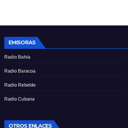
n
f
g
u
s
l
l
s
EMISORAS
c
r
Radio Bahia
e
e
Radio Baracoa
n
Radio Rebelde
Radio Cubana
OTROS ENLACES