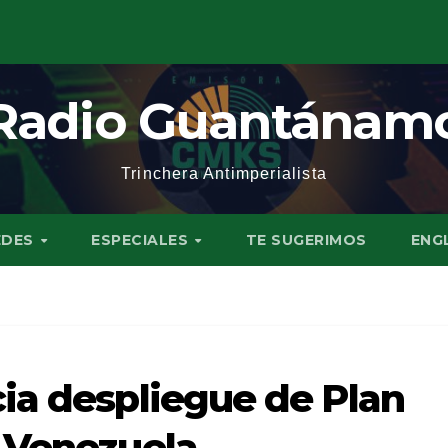
Radio Guantánam
Trinchera Antimperialista
EDES
ESPECIALES
TE SUGERIMOS
ENG
ia despliegue de Plan
 Venezuela