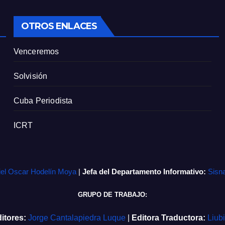
OTROS ENLACES
Venceremos
Solvisión
Cuba Periodista
ICRT
iel Oscar Hodelín Moya
|
Jefa del Departamento Informativo:
Sisn
GRUPO DE TRABAJO:
itores:
Jorge Cantalapiedra Luque
|
Editora Traductora:
Liub