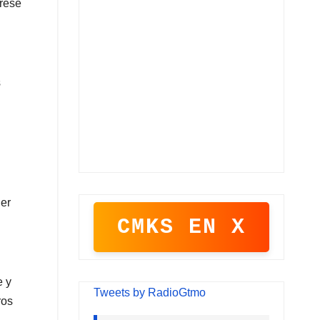
prese
s
der
CMKS EN X
e y
Tweets by RadioGtmo
ros