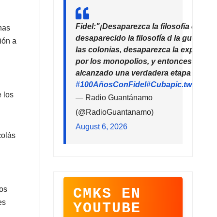
Fidel:"¡Desaparezca la filosofía del de
nas
desaparecido la filosofía d la guerra!
ión a
las colonias, desaparezca la explotaci
por los monopolios, y entonces la hu
alcanzado una verdadera etapa de pro
#100AñosConFidel
#Cuba
pic.twitter
 los
— Radio Guantánamo
(@RadioGuantanamo)
August 6, 2026
colás
dos
CMKS EN
es
YOUTUBE