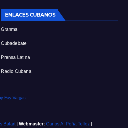
c
ENLACES CUBANOS
r
e
Granma
e
n
Cubadebate
Prensa Latina
Radio Cubana
ay Fay Vargas
is Balart
|
Webmaster:
Carlos A. Peña Tellez
|