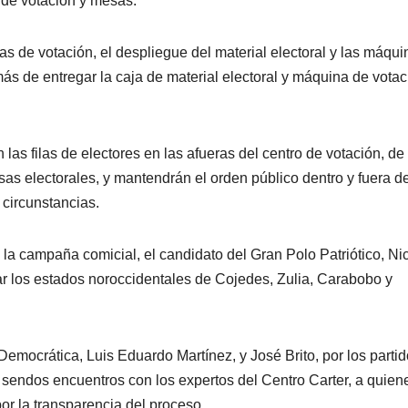
 de votación y mesas.
as de votación, el despliegue del material electoral y las máqui
ás de entregar la caja de material electoral y máquina de votac
las filas de electores en las afueras del centro de votación, de
sas electorales, y mantendrán el orden público dentro y fuera de
 circunstancias.
 la campaña comicial, el candidato del Gran Polo Patriótico, Ni
tar los estados noroccidentales de Cojedes, Zulia, Carabobo y
Democrática, Luis Eduardo Martínez, y José Brito, por los parti
 sendos encuentros con los expertos del Centro Carter, a quien
 por la transparencia del proceso.