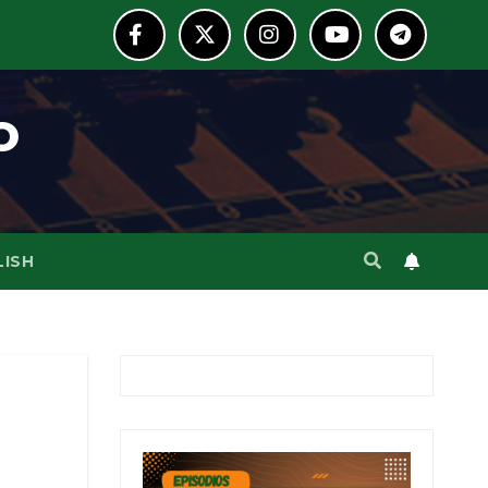
o
LISH