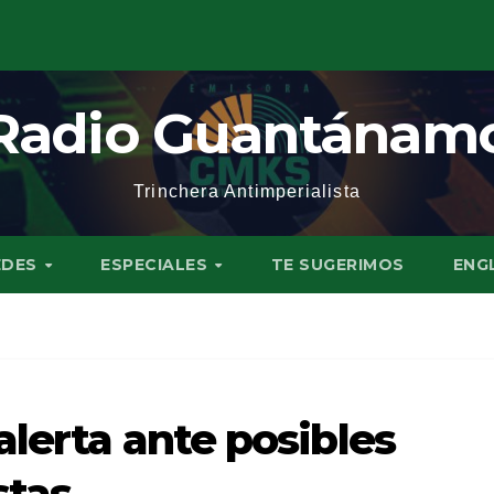
Radio Guantánam
Trinchera Antimperialista
EDES
ESPECIALES
TE SUGERIMOS
ENG
alerta ante posibles
stas