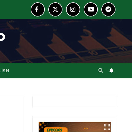
o
LISH