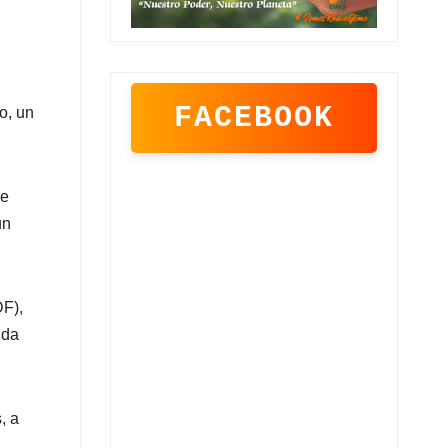
FACEBOOK
o, un
de
un
DF),
ida
, a