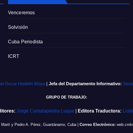
Venceremos
Solvisión
Cuba Periodista
ICRT
iel Oscar Hodelín Moya
|
Jefa del Departamento Informativo:
Sisn
GRUPO DE TRABAJO:
itores:
Jorge Cantalapiedra Luque
|
Editora Traductora:
Liub
e Martí y Pedro A. Pérez, Guantánamo, Cuba
|
Correo Electrónico:
web.cmks