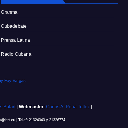
r
e
Granma
e
n
Cubadebate
Prensa Latina
Radio Cubana
ay Fay Vargas
is Balart
|
Webmaster:
Carlos A. Peña Tellez
|
@icrt.cu
|
Telef:
21324040 y 21326774