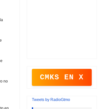
la
e
ue
CMKS EN X
ro no
Tweets by RadioGtmo
ito en