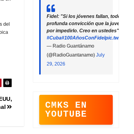
Fidel: "Si los jóvenes fallan, todo falla
profunda convicción que la juventud 
s del
por impedirlo. Creo en ustedes"
bica
#Cuba
#100AñosConFidel
pic.twitter
— Radio Guantánamo
(@RadioGuantanamo)
July
29, 2026
EEUU,
CMKS EN
nal
YOUTUBE