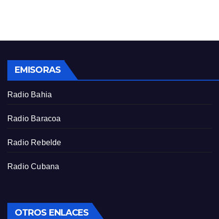
n
f
g
u
s
l
l
s
EMISORAS
c
r
Radio Bahia
e
e
Radio Baracoa
n
Radio Rebelde
Radio Cubana
OTROS ENLACES