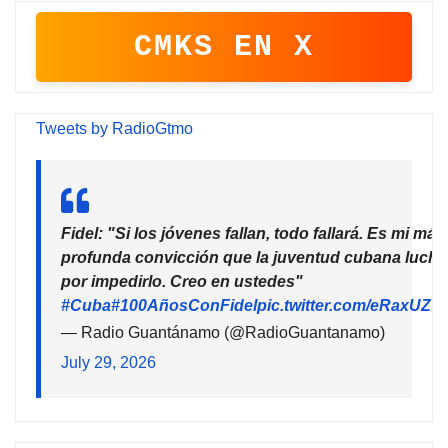
CMKS EN X
Tweets by RadioGtmo
Fidel: "Si los jóvenes fallan, todo fallará. Es mi más
profunda convicción que la juventud cubana lucha
por impedirlo. Creo en ustedes"
#Cuba
#100AñosConFidel
pic.twitter.com/eRaxUZ7
— Radio Guantánamo (@RadioGuantanamo)
July 29, 2026