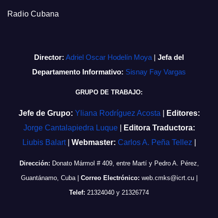
Radio Cubana
Director:
Adriel Oscar Hodelín Moya
|
Jefa del
Departamento Informativo:
Sisnay Fay Vargas
GRUPO DE TRABAJO:
Jefe de Grupo:
Yliana Rodríguez Acosta
|
Editores:
Jorge Cantalapiedra Luque
|
Editora Traductora:
Liubis Balart
|
Webmaster:
Carlos A. Peña Tellez
|
Dirección:
Donato Mármol # 409, entre Martí y Pedro A. Pérez,
Guantánamo, Cuba
|
Correo Electrónico:
web.cmks@icrt.cu
|
Telef:
21324040 y 21326774