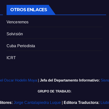
OTROS ENLACES
Venceremos
Solvisión
Cuba Periodista
ICRT
iel Oscar Hodelín Moya
|
Jefa del Departamento Informativo:
Sisn
GRUPO DE TRABAJO:
itores:
Jorge Cantalapiedra Luque
|
Editora Traductora:
Liub