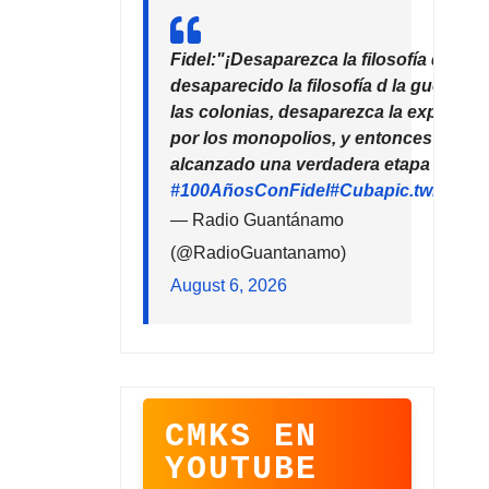
Fidel:"¡Desaparezca la filosofía del de
desaparecido la filosofía d la guerra!
las colonias, desaparezca la explotaci
por los monopolios, y entonces la hu
alcanzado una verdadera etapa de pro
#100AñosConFidel
#Cuba
pic.twitter
— Radio Guantánamo
(@RadioGuantanamo)
August 6, 2026
CMKS EN
YOUTUBE