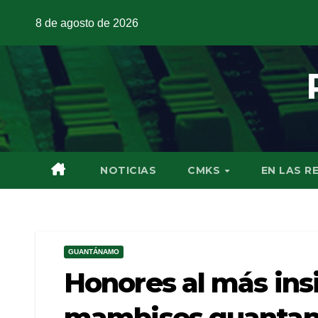
8 de agosto de 2026
NOTICIAS
CMKS
EN LAS R
GUANTÁNAMO
Honores al más insi
mambises guanta