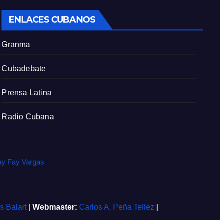
c
ENLACES CUBANOS
r
e
Granma
e
n
Cubadebate
Prensa Latina
Radio Cubana
ay Fay Vargas
is Balart
|
Webmaster:
Carlos A. Peña Tellez
|