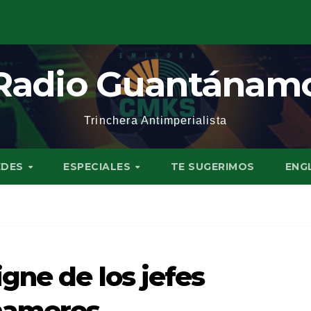
Radio Guantánam
Trinchera Antimperialista
EDES
ESPECIALES
TE SUGERIMOS
ENG
gne de los jefes
nameros