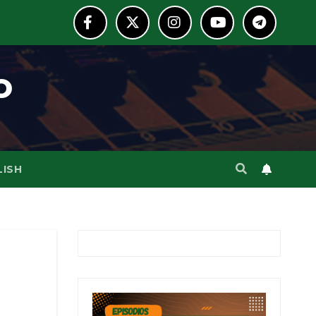
o
LISH