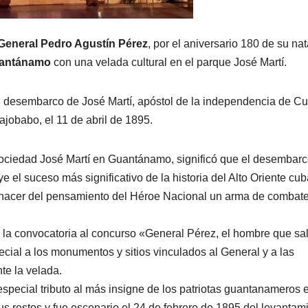
General Pedro Agustín Pérez
, por el aniversario 180 de su nat
uantánamo
con una velada cultural en el parque José Martí.
del desembarco de José Martí, apóstol de la independencia de C
jobabo, el 11 de abril de 1895.
sociedad José Martí en Guantánamo, significó que el desembar
 el suceso más significativo de la historia del Alto Oriente cu
n hacer del pensamiento del Héroe Nacional un arma de combat
 la convocatoria al concurso «General Pérez, el hombre que sal
cial a los monumentos y sitios vinculados al General y a las
te la velada.
especial tributo al más insigne de los patriotas guantanameros e
s restos y fue escenario el 24 de febrero de 1895 del levantam