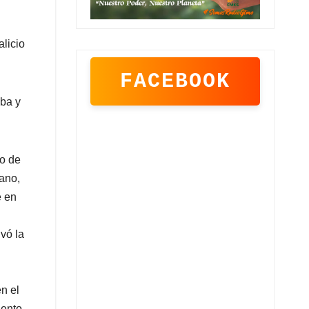
alicio
FACEBOOK
uba y
co de
bano,
e en
vó la
n el
iento