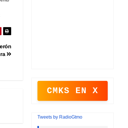
z
uerón
era
CMKS EN X
Tweets by RadioGtmo