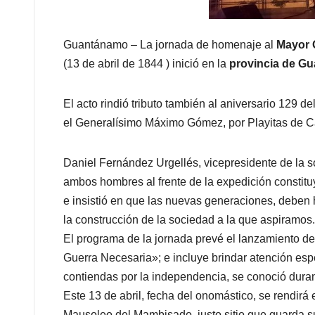
Guantánamo – La jornada de homenaje al
Mayor 
(13 de abril de 1844 ) inició en la
provincia de G
El acto rindió tributo también al aniversario 129 
el Generalísimo Máximo Gómez, por Playitas de Ca
Daniel Fernández Urgellés, vicepresidente de la 
ambos hombres al frente de la expedición constituye
e insistió en que las nuevas generaciones, debe
la construcción de la sociedad a la que aspiramos.
El programa de la jornada prevé el lanzamiento de
Guerra Necesaria»; e incluye brindar atención espe
contiendas por la independencia, se conoció duran
Este 13 de abril, fecha del onomástico, se rendirá 
Mausoleo del Mambisado, justo sitio que guarda su