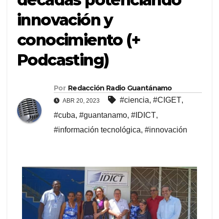
innovación y
conocimiento (+
Podcasting)
Por
Redacción Radio Guantánamo
#ciencia
,
#CIGET
,
ABR 20, 2023
#cuba
,
#guantanamo
,
#IDICT
,
#información tecnológica
,
#innovación