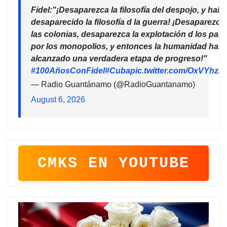
Fidel:"¡Desaparezca la filosofía del despojo, y habr
desaparecido la filosofía d la guerra! ¡Desaparezca
las colonias, desaparezca la explotación d los país
por los monopolios, y entonces la humanidad habr
alcanzado una verdadera etapa de progreso!"
#100AñosConFidel
#Cuba
pic.twitter.com/OxVYhzZ
— Radio Guantánamo (@RadioGuantanamo)
August 6, 2026
CMKS EN YOUTUBE