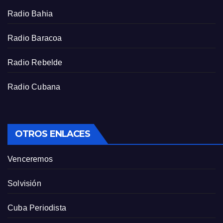
r
Radio Bahia
e
e
Radio Baracoa
n
Radio Rebelde
Radio Cubana
OTROS ENLACES
Venceremos
Solvisión
Cuba Periodista