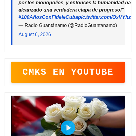
por los monopolios, y entonces la humanidad habr
alcanzado una verdadera etapa de progreso!"
#100AñosConFidel
#Cuba
pic.twitter.com/OxVYhzZ
— Radio Guantánamo (@RadioGuantanamo)
August 6, 2026
CMKS EN YOUTUBE
P