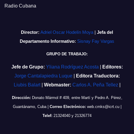
Radio Cubana
Director:
Adriel Oscar Hodelín Moya
|
Jefa del
Departamento Informativo:
Sisnay Fay Vargas
GRUPO DE TRABAJO:
Jefe de Grupo:
Yliana Rodríguez Acosta
|
Editores:
Jorge Cantalapiedra Luque
|
Editora Traductora:
Liubis Balart
|
Webmaster:
Carlos A. Peña Tellez
|
Dirección:
Donato Mármol # 409, entre Martí y Pedro A. Pérez,
Guantánamo, Cuba
|
Correo Electrónico:
web.cmks@icrt.cu
|
Telef:
21324040 y 21326774