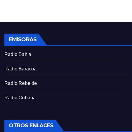
n
f
g
u
s
l
l
s
EMISORAS
c
r
Radio Bahia
e
e
Radio Baracoa
n
Radio Rebelde
Radio Cubana
OTROS ENLACES