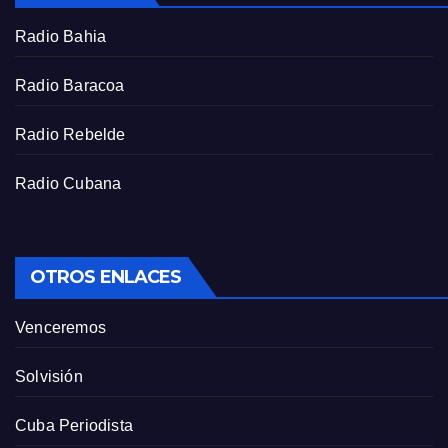
r
Radio Bahia
e
e
Radio Baracoa
n
Radio Rebelde
Radio Cubana
OTROS ENLACES
Venceremos
Solvisión
Cuba Periodista