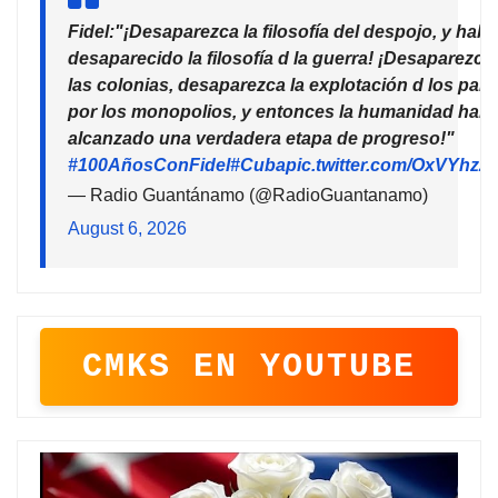
Fidel:"¡Desaparezca la filosofía del despojo, y habr
desaparecido la filosofía d la guerra! ¡Desaparezca
las colonias, desaparezca la explotación d los país
por los monopolios, y entonces la humanidad habr
alcanzado una verdadera etapa de progreso!"
#100AñosConFidel
#Cuba
pic.twitter.com/OxVYhzZ
— Radio Guantánamo (@RadioGuantanamo)
August 6, 2026
CMKS EN YOUTUBE