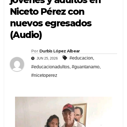
Niceto Pérez con
nuevos egresados
(Audio)
Por
Durbis López Albear
#educacion
,
JUN 25, 2026
#educacionadultos
,
#guantanamo
,
#nicetoperez