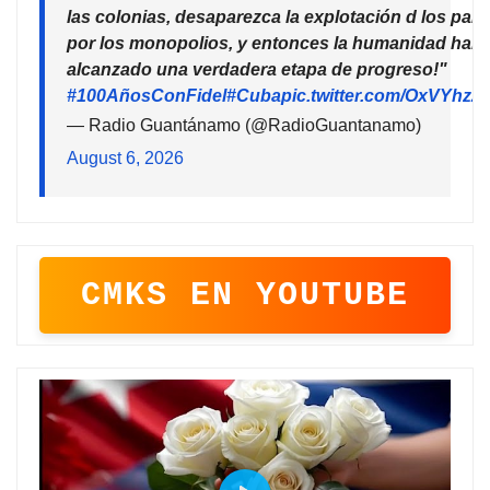
las colonias, desaparezca la explotación d los país
por los monopolios, y entonces la humanidad habr
alcanzado una verdadera etapa de progreso!"
#100AñosConFidel
#Cuba
pic.twitter.com/OxVYhzZ
— Radio Guantánamo (@RadioGuantanamo)
August 6, 2026
CMKS EN YOUTUBE