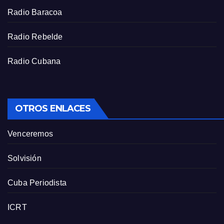
e
Radio Baracoa
n
Radio Rebelde
Radio Cubana
OTROS ENLACES
Venceremos
Solvisión
Cuba Periodista
ICRT