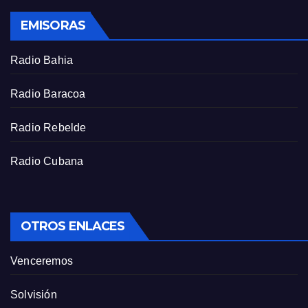
s
EMISORAS
c
r
Radio Bahia
e
e
Radio Baracoa
n
Radio Rebelde
Radio Cubana
OTROS ENLACES
Venceremos
Solvisión